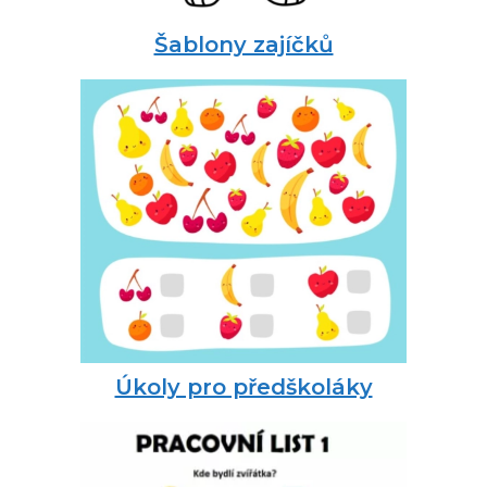
Šablony zajíčků
Úkoly pro předškoláky