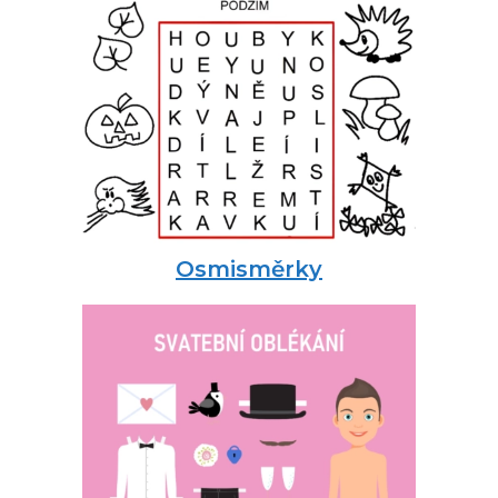
Osmisměrky