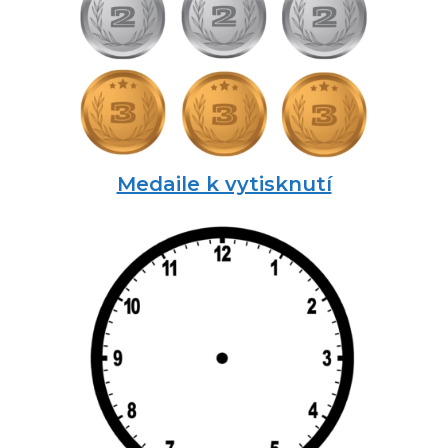
Medaile k vytisknutí