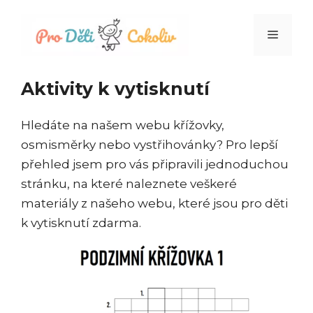
Přeskočit
na
Menu
obsah
Aktivity k vytisknutí
Hledáte na našem webu křížovky,
osmisměrky nebo vystřihovánky? Pro lepší
přehled jsem pro vás připravili jednoduchou
stránku, na které naleznete veškeré
materiály z našeho webu, které jsou pro děti
k vytisknutí zdarma.