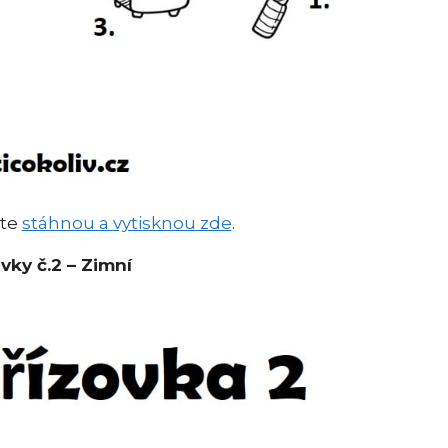
ete
stáhnou a vytisknou zde
.
vky č.2 – Zimní