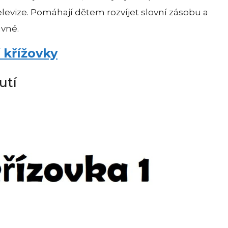
elevize. Pomáhají dětem rozvíjet slovní zásobu a
avné.
 křížovky
utí