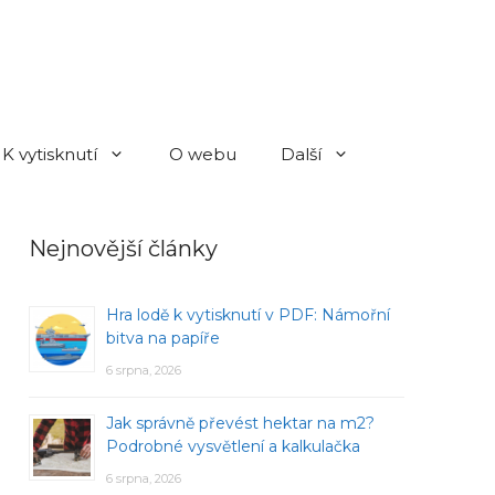
K vytisknutí
O webu
Další
Nejnovější články
Hra lodě k vytisknutí v PDF: Námořní
bitva na papíře
6 srpna, 2026
Jak správně převést hektar na m2?
Podrobné vysvětlení a kalkulačka
6 srpna, 2026