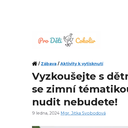
Přeskočit
na
obsah
/
Zábava
/
Aktivity k vytisknutí
Vyzkoušejte s dět
se zimní tématikou
nudit nebudete!
9 ledna, 2024
Mgr. Jitka Svobodová