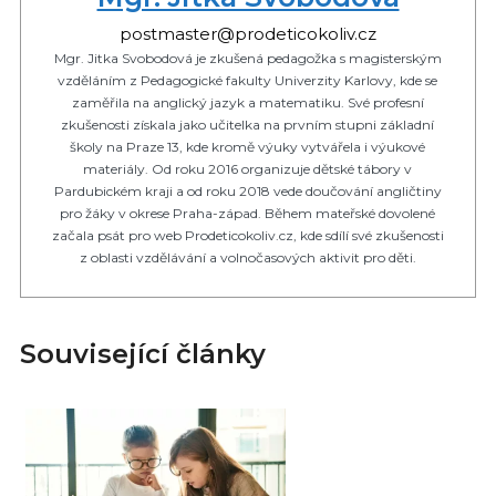
postmaster@prodeticokoliv.cz
Mgr. Jitka Svobodová je zkušená pedagožka s magisterským
vzděláním z Pedagogické fakulty Univerzity Karlovy, kde se
zaměřila na anglický jazyk a matematiku. Své profesní
zkušenosti získala jako učitelka na prvním stupni základní
školy na Praze 13, kde kromě výuky vytvářela i výukové
materiály. Od roku 2016 organizuje dětské tábory v
Pardubickém kraji a od roku 2018 vede doučování angličtiny
pro žáky v okrese Praha-západ. Během mateřské dovolené
začala psát pro web Prodeticokoliv.cz, kde sdílí své zkušenosti
z oblasti vzdělávání a volnočasových aktivit pro děti.
Související články