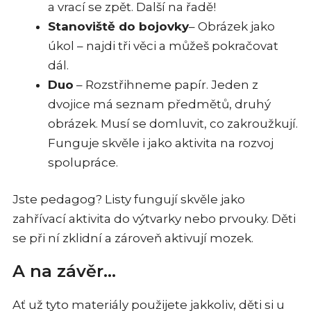
a vrací se zpět. Další na řadě!
Stanoviště do bojovky
– Obrázek jako
úkol – najdi tři věci a můžeš pokračovat
dál.
Duo
– Rozstřihneme papír. Jeden z
dvojice má seznam předmětů, druhý
obrázek. Musí se domluvit, co zakroužkují.
Funguje skvěle i jako aktivita na rozvoj
spolupráce.
Jste pedagog? Listy fungují skvěle jako
zahřívací aktivita do výtvarky nebo prvouky. Děti
se při ní zklidní a zároveň aktivují mozek.
A na závěr…
Ať už tyto materiály použijete jakkoliv, děti si u