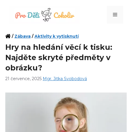
Přeskočit
na
Menu
obsah
/
Zábava
/
Aktivity k vytisknutí
Hry na hledání věcí k tisku:
Najděte skryté předměty v
obrázku?
21 července, 2025
Mgr. Jitka Svobodová