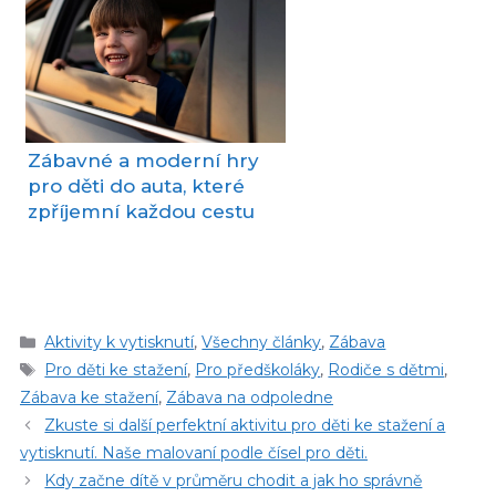
Zábavné a moderní hry
pro děti do auta, které
zpříjemní každou cestu
Rubriky
Aktivity k vytisknutí
,
Všechny články
,
Zábava
Štítky
Pro děti ke stažení
,
Pro předškoláky
,
Rodiče s dětmi
,
Zábava ke stažení
,
Zábava na odpoledne
Zkuste si další perfektní aktivitu pro děti ke stažení a
vytisknutí. Naše malovaní podle čísel pro děti.
Kdy začne dítě v průměru chodit a jak ho správně