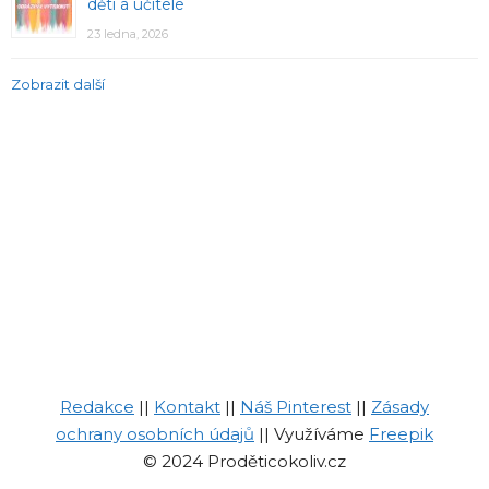
děti a učitele
23 ledna, 2026
Zobrazit další
Redakce
||
Kontakt
||
Náš Pinterest
||
Zásady
ochrany osobních údajů
|| Využíváme
Freepik
© 2024 Proděticokoliv.cz