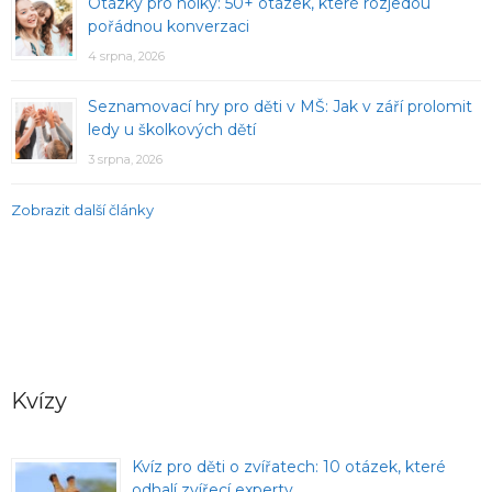
Otázky pro holky: 50+ otázek, které rozjedou
pořádnou konverzaci
4 srpna, 2026
Seznamovací hry pro děti v MŠ: Jak v září prolomit
ledy u školkových dětí
3 srpna, 2026
Zobrazit další články
Kvízy
Kvíz pro děti o zvířatech: 10 otázek, které
odhalí zvířecí experty