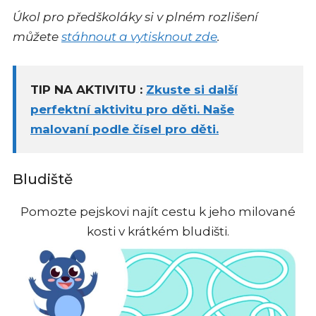
Úkol pro předškoláky si v plném rozlišení
můžete
stáhnout a vytisknout zde
.
TIP NA AKTIVITU :
Zkuste si další
perfektní aktivitu pro děti. Naše
malovaní podle čísel pro děti.
Bludiště
Pomozte pejskovi najít cestu k jeho milované
kosti v krátkém bludišti.