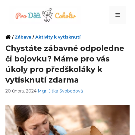
Přeskočit
na
Menu
obsah
/
Zábava
/
Aktivity k vytisknutí
Chystáte zábavné odpoledne
či bojovku? Máme pro vás
úkoly pro předškoláky k
vytisknutí zdarma
20 února, 2024
Mgr. Jitka Svobodová