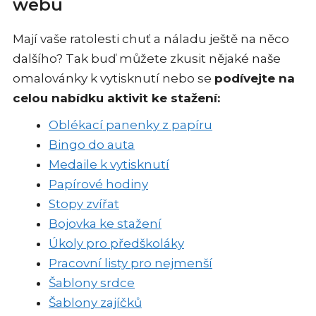
webu
Mají vaše ratolesti chuť a náladu ještě na něco
dalšího? Tak buď můžete zkusit nějaké naše
omalovánky k vytisknutí nebo se
podívejte na
celou nabídku aktivit ke stažení:
Oblékací panenky z papíru
Bingo do auta
Medaile k vytisknutí
Papírové hodiny
Stopy zvířat
Bojovka ke stažení
Úkoly pro předškoláky
Pracovní listy pro nejmenší
Šablony srdce
Šablony zajíčků