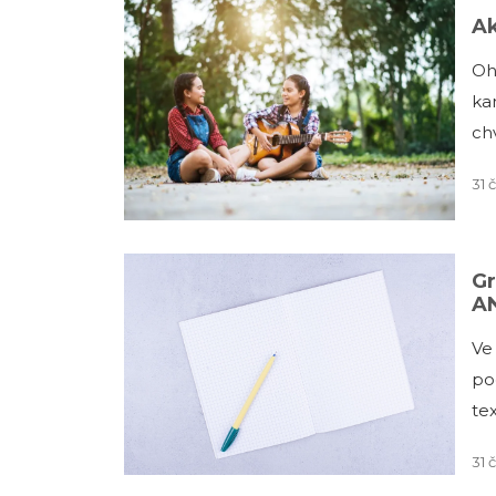
Ak
Oh
ka
ch
31 
Gr
A
Ve
po
te
31 