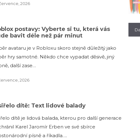
července, 2026
blox postavy: Vyberte si tu, která vás
Da
de bavit déle než pár minut
ěr avataru je v Robloxu skoro stejně důležitý jako
běr hry samotné. Někdo chce vypadat děsivě, jiný
pně, další zase…
července, 2026
iřelo dítě: Text lidové balady
řelo dítě je lidová balada, kterou pro další generace
chránil Karel Jaromír Erben ve své sbírce
ostonárodní písně a říkadla….