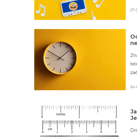
27 
Od
n
Zn
tel
za
24 
Ja
Je
Dn