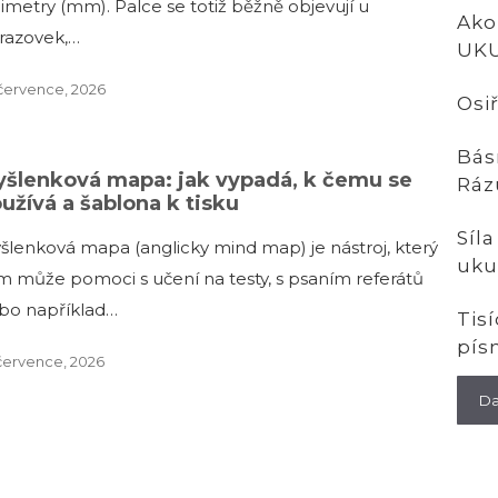
limetry (mm). Palce se totiž běžně objevují u
Ako
razovek,…
UK
července, 2026
Osiř
Bás
šlenková mapa: jak vypadá, k čemu se
Ráz
užívá a šablona k tisku
Síla
šlenková mapa (anglicky mind map) je nástroj, který
uku
m může pomoci s učení na testy, s psaním referátů
bo například…
Tis
pís
července, 2026
Da