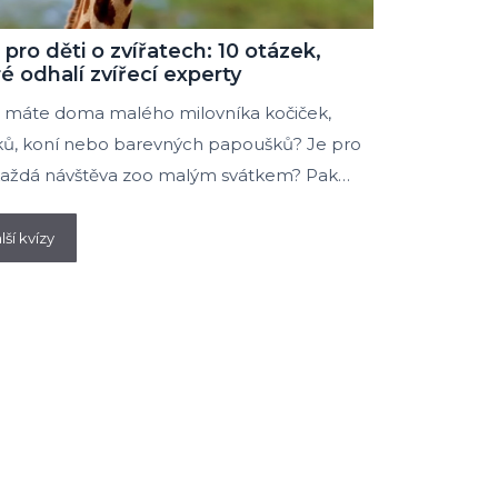
 pro děti o zvířatech: 10 otázek,
é odhalí zvířecí experty
 máte doma malého milovníka kočiček,
ků, koní nebo barevných papoušků? Je pro
každá návštěva zoo malým svátkem? Pak…
lší kvízy