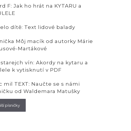
rd F: Jak ho hrát na KYTARU a
ULELE
elo dítě: Text lidové balady
nička Môj macík od autorky Márie
usové-Martákové
 starejch vín: Akordy na kytaru a
lele k vytisknutí v PDF
íc mil TEXT: Naučte se s námi
ničku od Waldemara Matušky
lší písničky