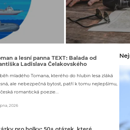
Nej
man a lesní panna TEXT: Balada od
antiška Ladislava Čelakovského
íběh mladého Tomana, kterého do hlubin lesa zláká
ásná, ale nebezpečná bytost, patří k tomu nejlepšímu,
 česká romantická poezie…
rpna, 2026
ázky pro holky: 50+ otázek, které