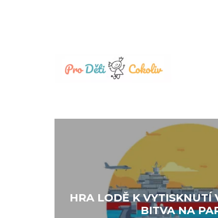
Přeskočit
na
obsah
HRA LODĚ K VYTISKNUTÍ 
BITVA NA PA