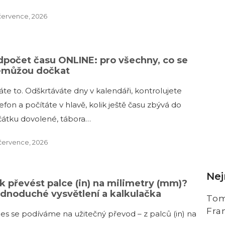
července, 2026
počet času ONLINE: pro všechny, co se
emůžou dočkat
áte to. Odškrtáváte dny v kalendáři, kontrolujete
efon a počítáte v hlavě, kolik ještě času zbývá do
čátku dovolené, tábora…
července, 2026
Nej
k převést palce (in) na milimetry (mm)?
dnoduché vysvětlení a kalkulačka
Tom
Fra
es se podíváme na užitečný převod – z palců (in) na