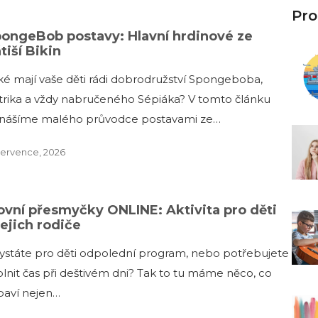
Pro
ongeBob postavy: Hlavní hrdinové ze
tiší Bikin
ké mají vaše děti rádi dobrodružství Spongeboba,
trika a vždy nabručeného Sépiáka? V tomto článku
inášíme malého průvodce postavami ze…
července, 2026
ovní přesmyčky ONLINE: Aktivita pro děti
jejich rodiče
ystáte pro děti odpolední program, nebo potřebujete
plnit čas při deštivém dni? Tak to tu máme něco, co
baví nejen…