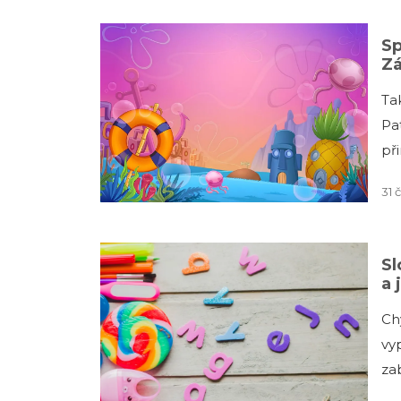
Sp
Zá
Ta
Pa
př
31 
Sl
a 
Ch
vy
za