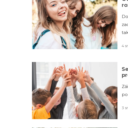
ro
Do
za
ta
4 s
Se
pr
Zář
po
3 s