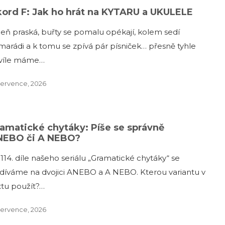
ord F: Jak ho hrát na KYTARU a UKULELE
eň praská, buřty se pomalu opékají, kolem sedí
marádi a k tomu se zpívá pár písniček… přesně tyhle
víle máme…
července, 2026
amatické chytáky: Píše se správně
NEBO či A NEBO?
 114. díle našeho seriálu „Gramatické chytáky“ se
díváme na dvojici ANEBO a A NEBO. Kterou variantu v
xtu použít?…
července, 2026