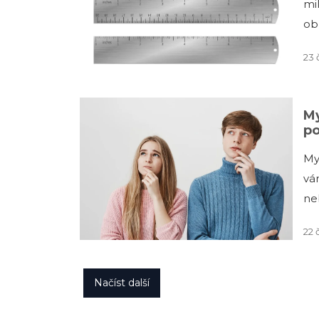
mi
ob
23 
My
po
My
vá
ne
22 
Načíst další