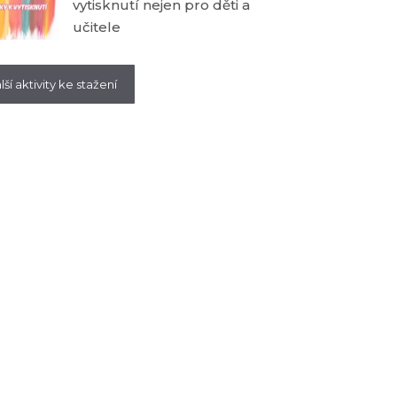
vytisknutí nejen pro děti a
učitele
lší aktivity ke stažení