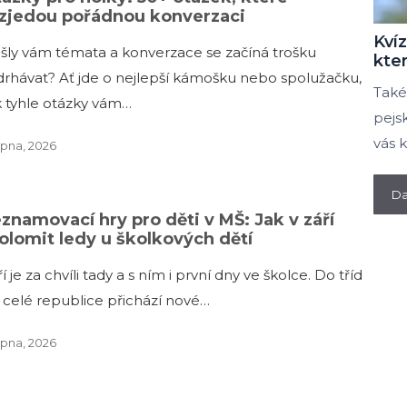
zjedou pořádnou konverzaci
Kvíz
šly vám témata a konverzace se začíná trošku
kter
drhávat? Ať jde o nejlepší kámošku nebo spolužačku,
Také
k tyhle otázky vám…
pejs
vás 
rpna, 2026
Da
znamovací hry pro děti v MŠ: Jak v září
olomit ledy u školkových dětí
í je za chvíli tady a s ním i první dny ve školce. Do tříd
 celé republice přichází nové…
rpna, 2026