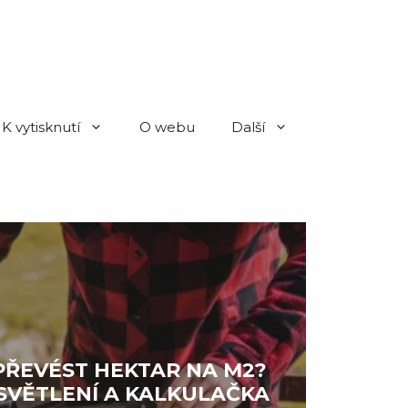
K vytisknutí
O webu
Další
PŘEVÉST HEKTAR NA M2?
VĚTLENÍ A KALKULAČKA