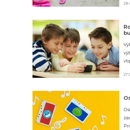
28 
Ro
bu
Výb
vý
vti
27 
Os
Osi
za
Pr