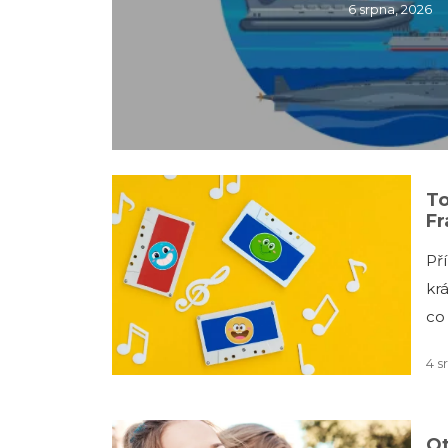
6 srpna, 2026
To
Fr
Př
kr
co
4 s
Ot