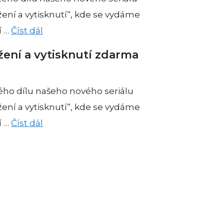
ení a vytisknutí“, kde se vydáme
í …
Číst dál
žení a vytisknutí zdarma
ého dílu našeho nového seriálu
ení a vytisknutí“, kde se vydáme
í …
Číst dál