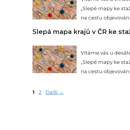
„Slepé mapy ke staž
na cestu objevován
Slepá mapa krajů v ČR ke sta
Vítáme vás u desát
„Slepé mapy ke staž
na cestu objevován
Stránka
Stránka
1
2
Další
→