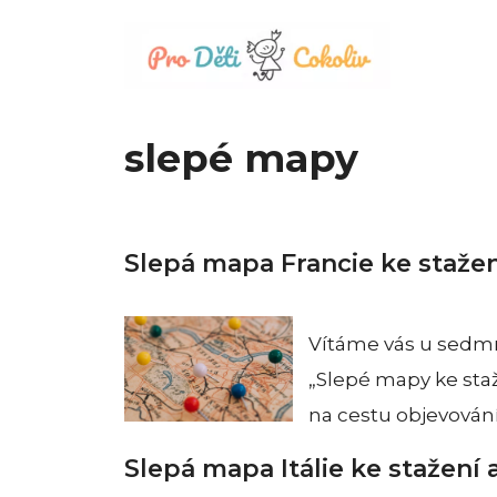
Přeskočit
na
obsah
slepé mapy
Slepá mapa Francie ke stažen
Vítáme vás u sedmn
„Slepé mapy ke staž
na cestu objevování
Slepá mapa Itálie ke stažení 