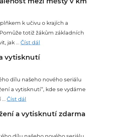
álenost mezi městy v km
plňkem k učivu o krajích a
 Pomůže totiž žákům základních
it, jak …
Číst dál
a vytisknutí
ého dílu našeho nového seriálu
ení a vytisknutí“, kde se vydáme
í …
Číst dál
žení a vytisknutí zdarma
tého dílu našeho nového seriálu