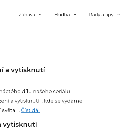
Zábava
Hudba
Rady a tipy
í a vytisknutí
áctého dílu našeho seriálu
ení a vytisknutí“, kde se vydáme
 světa …
Číst dál
a vytisknutí