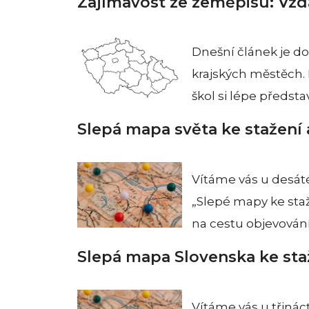
Zajímavost ze zeměpisu: Vzd
Dnešní článek je do
krajských městěch.
škol si lépe představ
Slepá mapa světa ke stažení 
Vítáme vás u desát
„Slepé mapy ke staž
na cestu objevován
Slepá mapa Slovenska ke sta
Vítáme vás u třinác