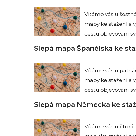
Vítáme vás u šestná
mapy ke stažení a v
cestu objevování s
Slepá mapa Španělska ke staž
Vítáme vás u patnác
mapy ke stažení a v
cestu objevování s
Slepá mapa Německa ke staže
Vítáme vás u čtrnác