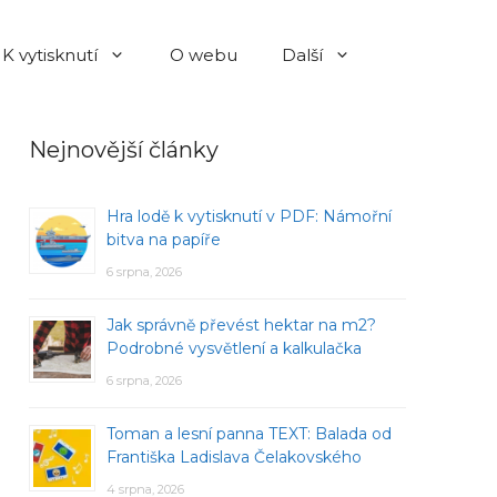
K vytisknutí
O webu
Další
Nejnovější články
Hra lodě k vytisknutí v PDF: Námořní
bitva na papíře
6 srpna, 2026
Jak správně převést hektar na m2?
Podrobné vysvětlení a kalkulačka
6 srpna, 2026
Toman a lesní panna TEXT: Balada od
Františka Ladislava Čelakovského
4 srpna, 2026