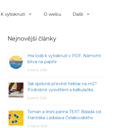
K vytisknutí
O webu
Další
Nejnovější články
Hra lodě k vytisknutí v PDF: Námořní
bitva na papíře
6 srpna, 2026
Jak správně převést hektar na m2?
Podrobné vysvětlení a kalkulačka
6 srpna, 2026
Toman a lesní panna TEXT: Balada od
Františka Ladislava Čelakovského
4 srpna, 2026