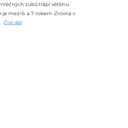
mléčných zubů trápí většinu
 je mezi 6. a 7. rokem. Zrovna v
 …
Číst dál