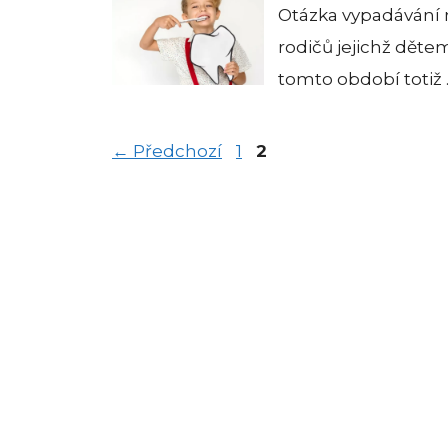
Otázka vypadávání 
rodičů jejichž dětem
tomto období totiž
Stránka
Stránka
←
Předchozí
1
2