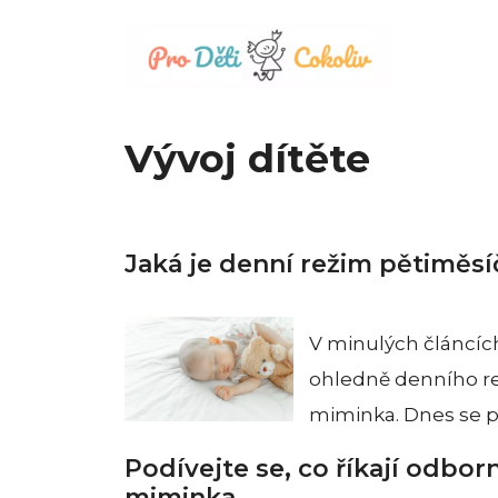
Přeskočit
na
obsah
Vývoj dítěte
Jaká je denní režim pětiměs
V minulých článcíc
ohledně denního re
miminka. Dnes se 
Podívejte se, co říkají odbor
miminka