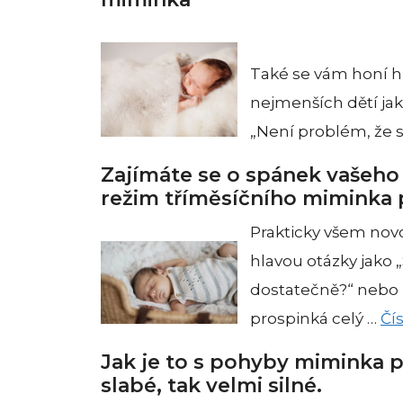
Také se vám honí hl
nejmenších dětí ja
„Není problém, že s
Zajímáte se o spánek vašeho
režim tříměsíčního miminka
Prakticky všem no
hlavou otázky jako
dostatečně?“ nebo 
prospinká celý …
Čís
Jak je to s pohyby miminka 
slabé, tak velmi silné.