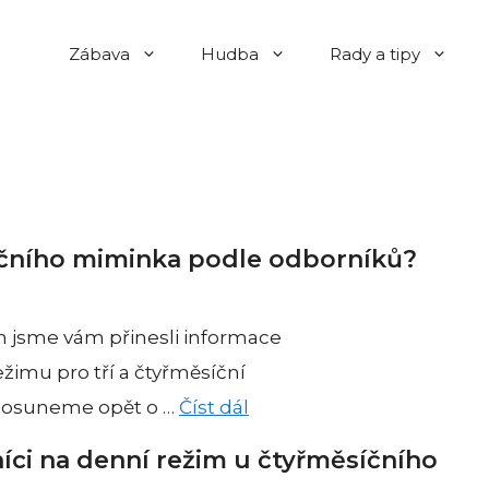
Zábava
Hudba
Rady a tipy
íčního miminka podle odborníků?
h jsme vám přinesli informace
žimu pro tří a čtyřměsíční
posuneme opět o …
Číst dál
níci na denní režim u čtyřměsíčního