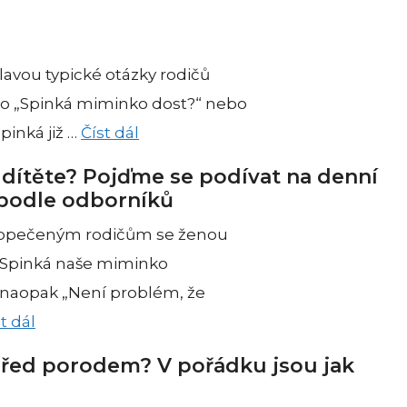
avou typické otázky rodičů
ko „Spinká miminko dost?“ nebo
pinká již …
Číst dál
 dítěte? Pojďme se podívat na denní
 podle odborníků
vopečeným rodičům se ženou
 „Spinká naše miminko
naopak „Není problém, že
t dál
před porodem? V pořádku jsou jak