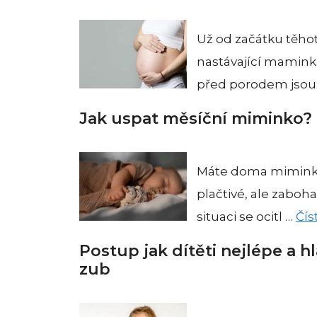
Už od začátku těho
nastávající maminka
před porodem jsou 
Jak uspat měsíční miminko?
Máte doma miminko,
plačtivé, ale zaboh
situaci se ocitl …
Čís
Postup jak dítěti nejlépe a 
zub