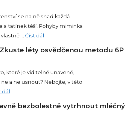
tenství se na ně snad každá
 a tatínek těší. Pohyby miminka
vlastně …
Číst dál
 Zkuste léty osvědčenou metodu 6P
 které je viditelně unavené,
a ne a ne usnout? Nebojte, v této
t dál
hlavně bezbolestně vytrhnout mléčný