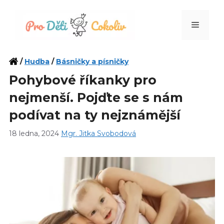
Přeskočit
na
Menu
obsah
/
Hudba
/
Básničky a písničky
Pohybové říkanky pro
nejmenší. Pojďte se s nám
podívat na ty nejznámější
18 ledna, 2024
Mgr. Jitka Svobodová