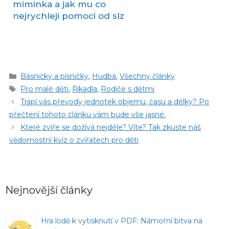
miminka a jak mu co
nejrychleji pomoci od slz
Rubriky
Básničky a písničky
,
Hudba
,
Všechny články
Štítky
Pro malé děti
,
Říkadla
,
Rodiče s dětmi
Trápí vás převody jednotek objemu, času a délky? Po
přečtení tohoto článku vám bude vše jasné.
Které zvíře se dožívá nejdéle? Víte? Tak zkuste náš
vědomostní kvíz o zvířatech pro děti
Nejnovější články
Hra lodě k vytisknutí v PDF: Námořní bitva na