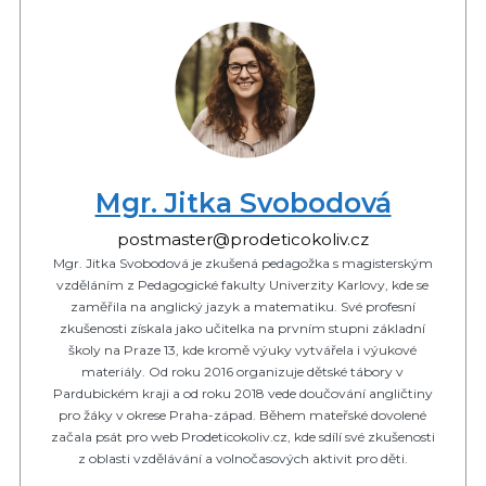
Mgr. Jitka Svobodová
postmaster@prodeticokoliv.cz
Mgr. Jitka Svobodová je zkušená pedagožka s magisterským
vzděláním z Pedagogické fakulty Univerzity Karlovy, kde se
zaměřila na anglický jazyk a matematiku. Své profesní
zkušenosti získala jako učitelka na prvním stupni základní
školy na Praze 13, kde kromě výuky vytvářela i výukové
materiály. Od roku 2016 organizuje dětské tábory v
Pardubickém kraji a od roku 2018 vede doučování angličtiny
pro žáky v okrese Praha-západ. Během mateřské dovolené
začala psát pro web Prodeticokoliv.cz, kde sdílí své zkušenosti
z oblasti vzdělávání a volnočasových aktivit pro děti.