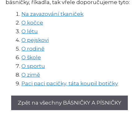
básničky, říkadla, tak vřele doporučujeme tyto:
Na zavazování tkaniček
O kočce
O létu
O pejskovi
O rodině
O škole
O sportu
O zimě
Paci paci pacičky, táta koupil botičky
Zpět na všechny BÁSNIČKY A PÍSNIČKY