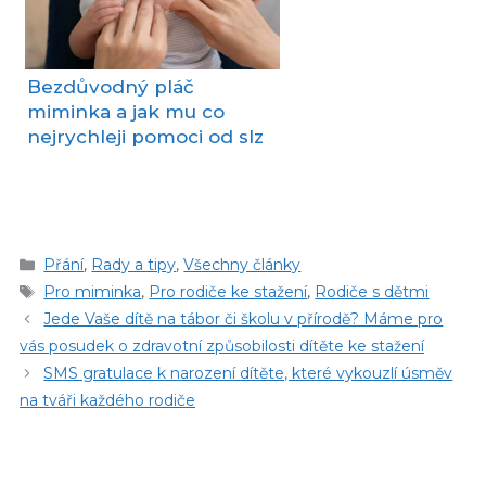
Bezdůvodný pláč
miminka a jak mu co
nejrychleji pomoci od slz
Rubriky
Přání
,
Rady a tipy
,
Všechny články
Štítky
Pro miminka
,
Pro rodiče ke stažení
,
Rodiče s dětmi
Jede Vaše dítě na tábor či školu v přírodě? Máme pro
vás posudek o zdravotní způsobilosti dítěte ke stažení
SMS gratulace k narození dítěte, které vykouzlí úsměv
na tváři každého rodiče