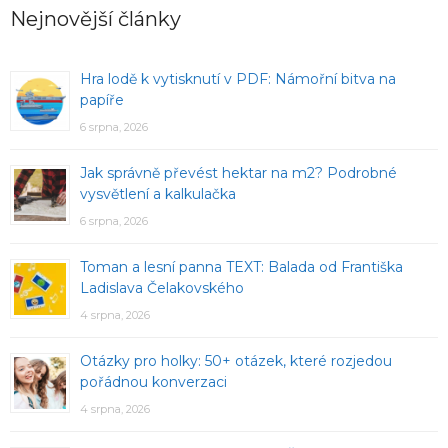
Nejnovější články
Hra lodě k vytisknutí v PDF: Námořní bitva na
papíře
6 srpna, 2026
Jak správně převést hektar na m2? Podrobné
vysvětlení a kalkulačka
6 srpna, 2026
Toman a lesní panna TEXT: Balada od Františka
Ladislava Čelakovského
4 srpna, 2026
Otázky pro holky: 50+ otázek, které rozjedou
pořádnou konverzaci
4 srpna, 2026