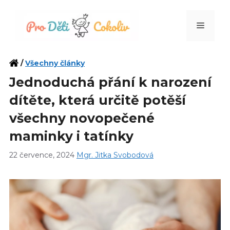
Přeskočit
na
Menu
obsah
/
Všechny články
Jednoduchá přání k narození
dítěte, která určitě potěší
všechny novopečené
maminky i tatínky
22 července, 2024
Mgr. Jitka Svobodová