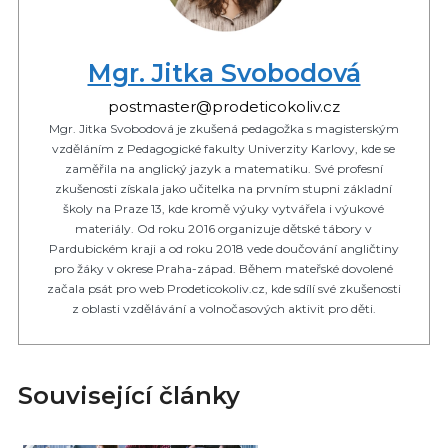
Mgr. Jitka Svobodová
postmaster@prodeticokoliv.cz
Mgr. Jitka Svobodová je zkušená pedagožka s magisterským
vzděláním z Pedagogické fakulty Univerzity Karlovy, kde se
zaměřila na anglický jazyk a matematiku. Své profesní
zkušenosti získala jako učitelka na prvním stupni základní
školy na Praze 13, kde kromě výuky vytvářela i výukové
materiály. Od roku 2016 organizuje dětské tábory v
Pardubickém kraji a od roku 2018 vede doučování angličtiny
pro žáky v okrese Praha-západ. Během mateřské dovolené
začala psát pro web Prodeticokoliv.cz, kde sdílí své zkušenosti
z oblasti vzdělávání a volnočasových aktivit pro děti.
Související články