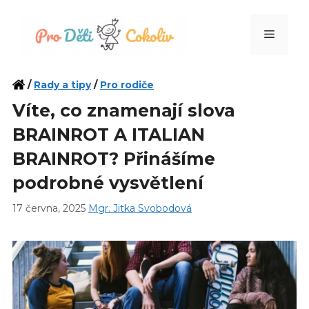
Přeskočit
na
Menu
obsah
/
Rady a tipy
/
Pro rodiče
Víte, co znamenají slova
BRAINROT A ITALIAN
BRAINROT? Přinášíme
podrobné vysvětlení
17 června, 2025
Mgr. Jitka Svobodová