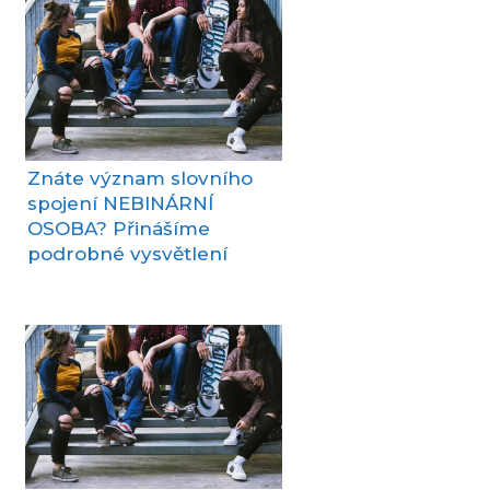
Znáte význam slovního
spojení NEBINÁRNÍ
OSOBA? Přinášíme
podrobné vysvětlení