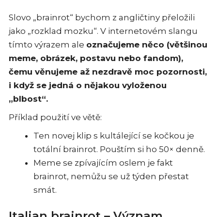
Slovo „brainrot“ bychom z angličtiny přeložili
jako „rozklad mozku“. V internetovém slangu
tímto výrazem ale
označujeme něco (většinou
meme, obrázek, postavu nebo fandom),
čemu věnujeme až nezdravě moc pozornosti,
i když se jedná o nějakou vyloženou
„blbost“.
Příklad použití ve větě:
Ten novej klip s kultálející se kočkou je
totální brainrot. Pouštím si ho 50× denně.
Meme se zpívajícím oslem je fakt
brainrot, nemůžu se už týden přestat
smát.
Italian brainrot – Význam