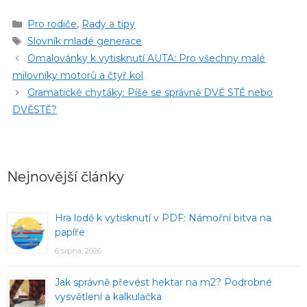
Rubriky
Pro rodiče
,
Rady a tipy
Štítky
Slovník mladé generace
Omalovánky k vytisknutí AUTA: Pro všechny malé
milovníky motorů a čtyř kol
Gramatické chytáky: Píše se správně DVĚ STĚ nebo
DVĚSTĚ?
Nejnovější články
Hra lodě k vytisknutí v PDF: Námořní bitva na
papíře
6 srpna, 2026
Jak správně převést hektar na m2? Podrobné
vysvětlení a kalkulačka