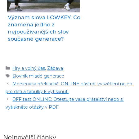
Význam slova LOWKEY: Co
znamená jedno z
nejpoužívanějších slov
současné generace?
Rubriky
Hry a volný čas
,
Zábava
Štítky
Slovník mladé generace
Morseovka překladač: ONLINE nástroj, vysvětlení nejen
pro děti a tabulky k vytisknutí
BFF test ONLINE: Otestujte vaše přátelství nebo si
vytiskněte otázky v PDF
Nejnovější články