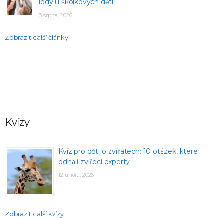
ledy u školkových dětí
3 srpna, 2026
Zobrazit další články
Kvízy
Kvíz pro děti o zvířatech: 10 otázek, které
odhalí zvířecí experty
12 února, 2026
Zobrazit další kvízy