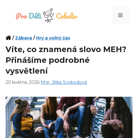
Přeskočit
na
Menu
obsah
/
Zábava
/
Hry a volný čas
Víte, co znamená slovo MEH?
Přinášíme podrobné
vysvětlení
20 května, 2026
Mgr. Jitka Svobodová