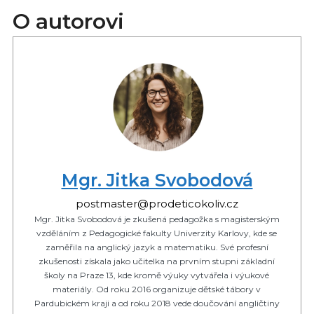
O autorovi
Mgr. Jitka Svobodová
postmaster@prodeticokoliv.cz
Mgr. Jitka Svobodová je zkušená pedagožka s magisterským
vzděláním z Pedagogické fakulty Univerzity Karlovy, kde se
zaměřila na anglický jazyk a matematiku. Své profesní
zkušenosti získala jako učitelka na prvním stupni základní
školy na Praze 13, kde kromě výuky vytvářela i výukové
materiály. Od roku 2016 organizuje dětské tábory v
Pardubickém kraji a od roku 2018 vede doučování angličtiny