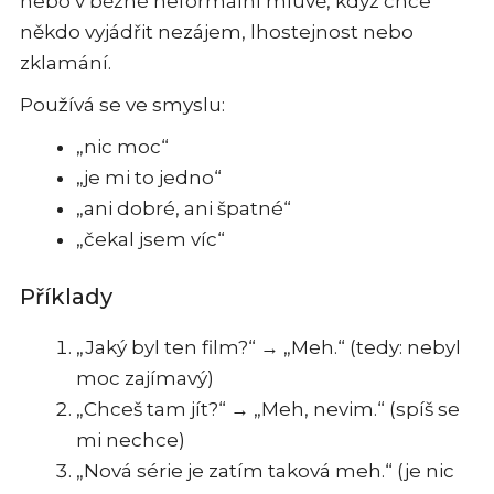
nebo v běžné neformální mluvě, když chce
někdo vyjádřit nezájem, lhostejnost nebo
zklamání.
Používá se ve smyslu:
„nic moc“
„je mi to jedno“
„ani dobré, ani špatné“
„čekal jsem víc“
Příklady
„Jaký byl ten film?“ → „Meh.“ (tedy: nebyl
moc zajímavý)
„Chceš tam jít?“ → „Meh, nevim.“ (spíš se
mi nechce)
„Nová série je zatím taková meh.“ (je nic