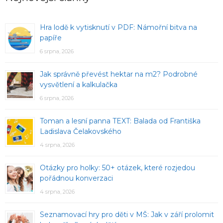
Hra lodě k vytisknutí v PDF: Námořní bitva na
papíře
6 srpna, 2026
Jak správně převést hektar na m2? Podrobné
vysvětlení a kalkulačka
6 srpna, 2026
Toman a lesní panna TEXT: Balada od Františka
Ladislava Čelakovského
4 srpna, 2026
Otázky pro holky: 50+ otázek, které rozjedou
pořádnou konverzaci
4 srpna, 2026
Seznamovací hry pro děti v MŠ: Jak v září prolomit