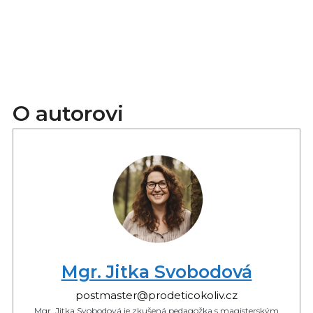
O autorovi
Mgr. Jitka Svobodová
postmaster@prodeticokoliv.cz
Mgr. Jitka Svobodová je zkušená pedagožka s magisterským