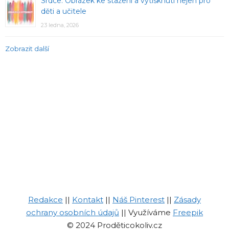
Srdce: Obrázek ke stažení a vytisknutí nejen pro
děti a učitele
23 ledna, 2026
Zobrazit další
Redakce
||
Kontakt
||
Náš Pinterest
||
Zásady
ochrany osobních údajů
|| Využíváme
Freepik
© 2024 Proděticokoliv.cz