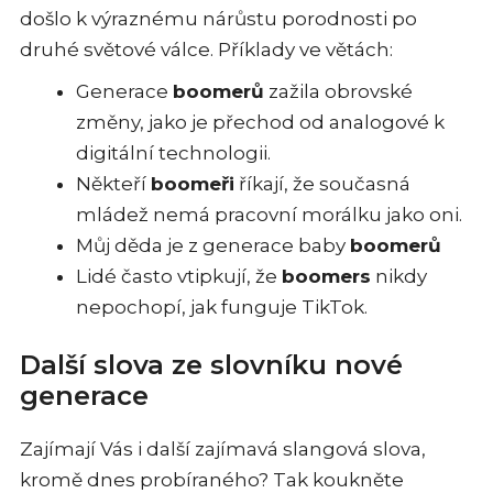
došlo k výraznému nárůstu porodnosti po
druhé světové válce. Příklady ve větách:
Generace
boomerů
zažila obrovské
změny, jako je přechod od analogové k
digitální technologii.
Někteří
boomeři
říkají, že současná
mládež nemá pracovní morálku jako oni.
Můj děda je z generace baby
boomerů
Lidé často vtipkují, že
boomers
nikdy
nepochopí, jak funguje TikTok.
Další slova ze slovníku nové
generace
Zajímají Vás i další zajímavá slangová slova,
kromě dnes probíraného? Tak koukněte