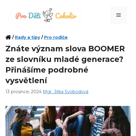
Přeskočit
na
Menu
obsah
/
Rady a tipy
/
Pro rodiče
Znáte význam slova BOOMER
ze slovníku mladé generace?
Přinášíme podrobné
vysvětlení
13 prosince, 2024
Mgr. Jitka Svobodová