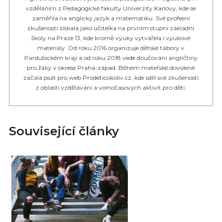
vzděláním z Pedagogické fakulty Univerzity Karlovy, kde se
zaměřila na anglický jazyk a matematiku. Své profesní
zkušenosti získala jako učitelka na prvním stupni základní
školy na Praze 13, kde kromě výuky vytvářela i výukové
materiály. Od roku 2016 organizuje dětské tábory v
Pardubickém kraji a od roku 2018 vede doučování angličtiny
pro žáky v okrese Praha-západ. Během mateřské dovolené
začala psát pro web Prodeticokoliv.cz, kde sdílí své zkušenosti
z oblasti vzdělávání a volnočasových aktivit pro děti.
Související články