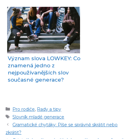
Význam slova LOWKEY: Co
znamená jedno z
nejpoužívanějších slov
současné generace?
Rubriky
Pro rodiče
,
Rady a tipy
Štítky
Slovník mladé generace
Gramatické chytáky: Píše se správně skrátit nebo
zkrátit?