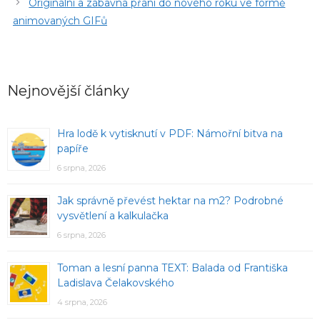
Originální a zábavná přání do nového roku ve formě
animovaných GIFů
Nejnovější články
Hra lodě k vytisknutí v PDF: Námořní bitva na
papíře
6 srpna, 2026
Jak správně převést hektar na m2? Podrobné
vysvětlení a kalkulačka
6 srpna, 2026
Toman a lesní panna TEXT: Balada od Františka
Ladislava Čelakovského
4 srpna, 2026