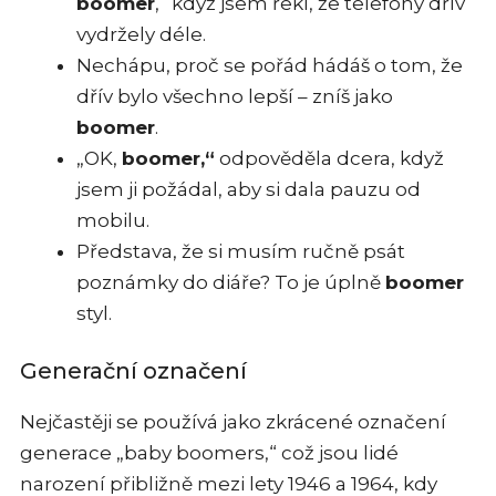
boomer
,“ když jsem řekl, že telefony dřív
vydržely déle.
Nechápu, proč se pořád hádáš o tom, že
dřív bylo všechno lepší – zníš jako
boomer
.
„OK,
boomer,“
odpověděla dcera, když
jsem ji požádal, aby si dala pauzu od
mobilu.
Představa, že si musím ručně psát
poznámky do diáře? To je úplně
boomer
styl.
Generační označení
Nejčastěji se používá jako zkrácené označení
generace „baby boomers,“ což jsou lidé
narození přibližně mezi lety 1946 a 1964, kdy