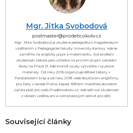
Mgr. Jitka Svobodová
postmaster@prodeticokoliv.cz
Mgr. Jitka Svobodová je zkušená pedagožka s magisterským
vzděláním z Pedagogické fakulty Univerzity Karlovy, kde se
zaměřila na anglický jazyk a matematiku. Své profesní
zkušenosti získala jako učitelka na prvním stupni základní
školy na Praze 13, kde kromě výuky vytvářela i výukové
materiály. Od roku 2016 organizuje dětské tábory v
Pardubickém kraji a od roku 2018 vede doučování angličtiny
pro žáky v okrese Praha-západ. Během mateřské dovolené
začala psát pro web Prodeticokoliv.cz, kde sdílí své zkušenosti
z oblasti vzdělávání a volnočasových aktivit pro děti.
Související články