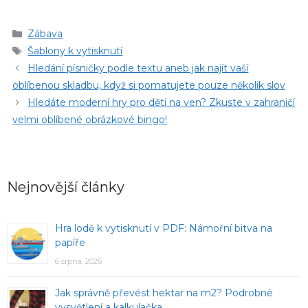
Rubriky
Zábava
Štítky
Šablony k vytisknutí
Hledání písničky podle textu aneb jak najít vaší
oblíbenou skladbu, když si pomatujete pouze několik slov
Hledáte moderní hry pro děti na ven? Zkuste v zahraničí
velmi oblíbené obrázkové bingo!
Nejnovější články
Hra lodě k vytisknutí v PDF: Námořní bitva na
papíře
6 srpna, 2026
Jak správně převést hektar na m2? Podrobné
vysvětlení a kalkulačka