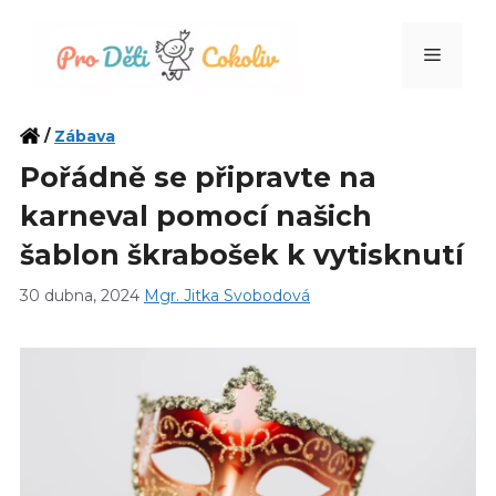
Přeskočit
na
Menu
obsah
/
Zábava
Pořádně se připravte na
karneval pomocí našich
šablon škrabošek k vytisknutí
30 dubna, 2024
Mgr. Jitka Svobodová