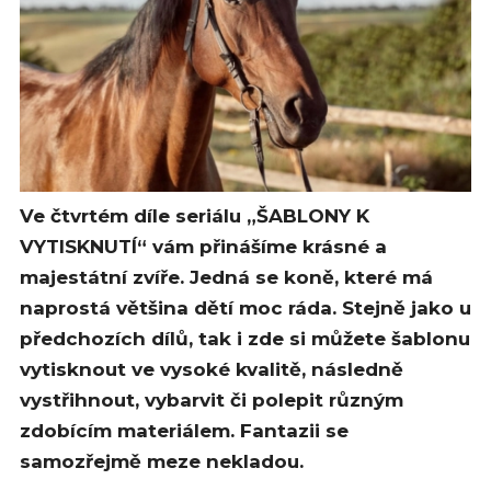
Ve čtvrtém díle seriálu „ŠABLONY K
VYTISKNUTÍ“ vám přinášíme krásné a
majestátní zvíře. Jedná se koně, které má
naprostá většina dětí moc ráda. Stejně jako u
předchozích dílů, tak i zde si můžete šablonu
vytisknout ve vysoké kvalitě, následně
vystřihnout, vybarvit či polepit různým
zdobícím materiálem. Fantazii se
samozřejmě meze nekladou.