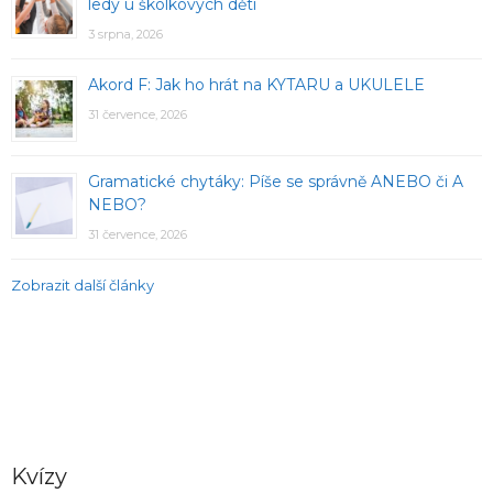
ledy u školkových dětí
3 srpna, 2026
Akord F: Jak ho hrát na KYTARU a UKULELE
31 července, 2026
Gramatické chytáky: Píše se správně ANEBO či A
NEBO?
31 července, 2026
Zobrazit další články
Kvízy