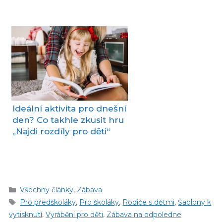
Ideální aktivita pro dnešní
den? Co takhle zkusit hru
„Najdi rozdíly pro děti“
Rubriky
Všechny články
,
Zábava
Štítky
Pro předškoláky
,
Pro školáky
,
Rodiče s dětmi
,
Šablony k
vytisknutí
,
Vyrábění pro děti
,
Zábava na odpoledne