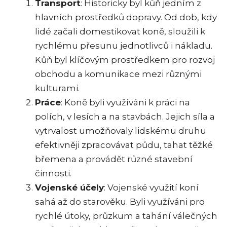
Transport
: Historicky byl kůň jedním z
hlavních prostředků dopravy. Od dob, kdy
lidé začali domestikovat koně, sloužili k
rychlému přesunu jednotlivců i nákladu.
Kůň byl klíčovým prostředkem pro rozvoj
obchodu a komunikace mezi různými
kulturami.
Práce
: Koně byli využíváni k práci na
polích, v lesích a na stavbách. Jejich síla a
vytrvalost umožňovaly lidskému druhu
efektivněji zpracovávat půdu, tahat těžké
břemena a provádět různé stavební
činnosti.
Vojenské účely
: Vojenské využití koní
sahá až do starověku. Byli využíváni pro
rychlé útoky, průzkum a tahání válečných