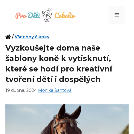
Přeskočit
na
Menu
obsah
/
Všechny články
Vyzkoušejte doma naše
šablony koně k vytisknutí,
které se hodí pro kreativní
tvoření dětí i dospělých
19 dubna, 2024
Monika Šantová