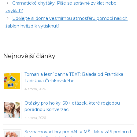
Gramatické chytáky: Píše se správně zviklat nebo
zvyklat?
Udělejte si doma vesmírnou atmosféru pomocí našich
šablon hvězd k vytisknutí
Nejnovější články
Toman a lesní panna TEXT: Balada od Františka
Ladislava Čelakovského
4 srpna, 2026
Otázky pro holky: 50+ otázek, které rozjedou
pořádnou konverzaci
4 srpna, 2026
Seznamovací hry pro děti v MŠ: Jak v září prolomit