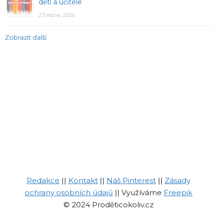
děti a učitele
23 ledna, 2026
Zobrazit další
Redakce
||
Kontakt
||
Náš Pinterest
||
Zásady
ochrany osobních údajů
|| Využíváme
Freepik
© 2024 Proděticokoliv.cz