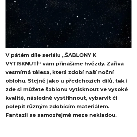
V pátém díle seriálu „ŠABLONY K
VYTISKNUTÍ“ vám přinášíme hvězdy. Zářivá
vesmírná tělesa, která zdobí naší noční
oblohu. Stejně jako u předchozích dílů, tak i
zde si můžete šablonu vytisknout ve vysoké
kvalitě, následně vystřihnout, vybarvit či
polepit různým zdobícím materiálem.
Fantazii se samozřejmě meze nekladou.