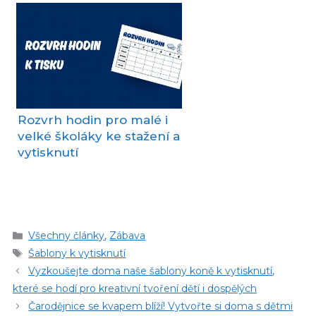
Rozvrh hodin pro malé i
velké školáky ke stažení a
vytisknutí
Rubriky
Všechny články
,
Zábava
Štítky
Šablony k vytisknutí
Vyzkoušejte doma naše šablony koně k vytisknutí,
které se hodí pro kreativní tvoření dětí i dospělých
Čarodějnice se kvapem blíží! Vytvořte si doma s dětmi