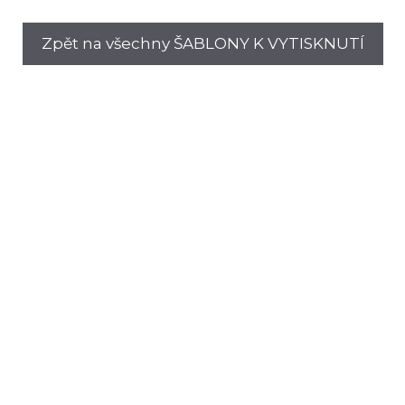
Zpět na všechny ŠABLONY K VYTISKNUTÍ