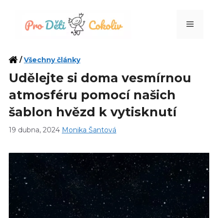
Přeskočit
na
Menu
obsah
/
Všechny články
Udělejte si doma vesmírnou
atmosféru pomocí našich
šablon hvězd k vytisknutí
19 dubna, 2024
Monika Šantová