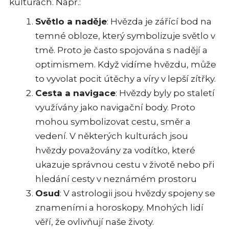
kulturách. Např.:
Světlo a naděje
: Hvězda je zářící bod na
temné obloze, který symbolizuje světlo v
tmě. Proto je často spojována s nadějí a
optimismem. Když vidíme hvězdu, může
to vyvolat pocit útěchy a víry v lepší zítřky.
Cesta a navigace
: Hvězdy byly po staletí
využívány jako navigační body. Proto
mohou symbolizovat cestu, směr a
vedení. V některých kulturách jsou
hvězdy považovány za vodítko, které
ukazuje správnou cestu v životě nebo při
hledání cesty v neznámém prostoru
Osud
: V astrologii jsou hvězdy spojeny se
znameními a horoskopy. Mnohých lidí
věří, že ovlivňují naše životy.