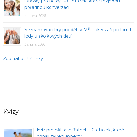
Otázky pro holky: 50+ otázek, které rozjedou
pořádnou konverzaci
4 srpna, 2026
Seznamovací hry pro děti v MŠ: Jak v září prolomit
ledy u školkových dětí
3 srpna, 2026
Zobrazit další články
Kvízy
Kvíz pro děti o zvířatech: 10 otázek, které
odhalí zvířecí experty