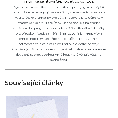
monika.santova@prodeticokoliv.cz
Vystudovala předškolní a mimoškolní pedagogiku na Vyšší
odborné škole pedagogické a sociální, kde se specializovala na
výuku české gramatiky pro děti. Pracovala jako učitelka v
mateřské škole v Praze Řepy, kde se podílela na tvorbě
vzdělávacího programu a od roku 2019 vedla dětské dílničky
pro předškolní děti, zaměřené na rozvoj jejich kreativity a
jemné motoriky. Je držitelkou certifikátu Zdravotníka
zotavovacích akcí a vášnivou milovnicí české přírody,
španělských filmů a italské kuchyně. Aktuálně je na mateřské
dovolené se svou dcerkou Amálkou, které věnuje většinu
svého času.
Související články