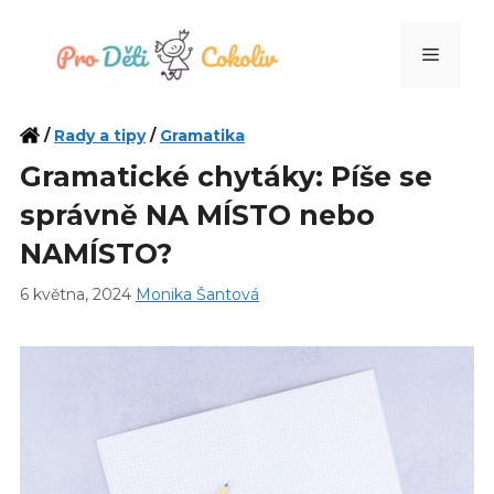
Přeskočit
na
Menu
obsah
/
Rady a tipy
/
Gramatika
Gramatické chytáky: Píše se
správně NA MÍSTO nebo
NAMÍSTO?
6 května, 2024
Monika Šantová