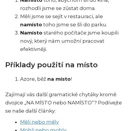
Namísto
toho, abychom šli do kina,
rozhodli jsme se zůstat doma.
Měli jsme se sejít v restauraci, ale
namísto
toho jsme se šli do parku.
Namísto
starého počítače jsme koupili
nový, který nám umožní pracovat
efektivněji.
Příklady použití na místo
Azore, běž
na místo
!
Zajímají vás další gramatické chytáky kromě
dvojice „NA MÍSTO nebo NAMÍSTO“? Podívejte
se naše další články:
Měli nebo měly
Mohli nebo mohly