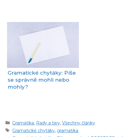
Gramatické chytáky: Píše
se správně mohli nebo
mohly?
Rubriky
Gramatika
,
Rady a tipy
,
Všechny články
Štítky
Gramatické chytáky
,
gramatika