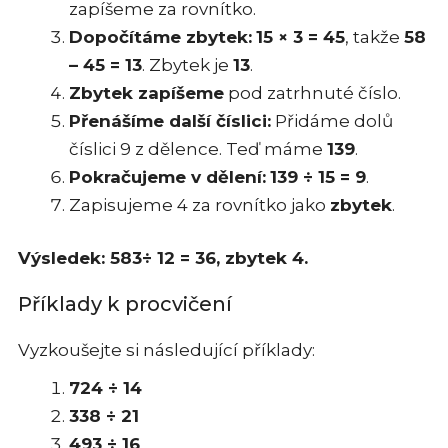
zapíšeme za rovnítko.
Dopočítáme zbytek:
15 × 3 = 45
, takže
58
– 45 = 13
. Zbytek je
13
.
Zbytek zapíšeme
pod zatrhnuté číslo.
Přenášíme další číslici:
Přidáme dolů
číslici 9 z dělence. Teď máme
139
.
Pokračujeme v dělení:
139 ÷ 15 = 9
.
Zapisujeme 4 za rovnítko jako
zbytek
.
Výsledek: 583÷ 12 = 36, zbytek 4.
Příklady k procvičení
Vyzkoušejte si následující příklady:
724 ÷ 14
338 ÷ 21
493 ÷ 16