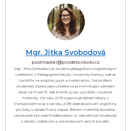
Mgr. Jitka Svobodová
postmaster@prodeticokoliv.cz
Mgr. Jitka Svobodová je zkušená pedagožka s magisterským
vzděláním z Pedagogické fakulty Univerzity Karlovy, kde se
zaměřila na anglický jazyk a matematiku. Své profesní
zkušenosti získala jako učitelka na prvním stupni základní
školy na Praze 13, kde kromě výuky vytvářela i výukové
materiály. Od roku 2016 organizuje dětské tábory v
Pardubickém kraji a od roku 2018 vede doučování angličtiny
pro žáky v okrese Praha-západ. Během mateřské dovolené
začala psát pro web Prodeticokoliv.cz, kde sdílí své zkušenosti
z oblasti vzdělávání a volnočasových aktivit pro děti.