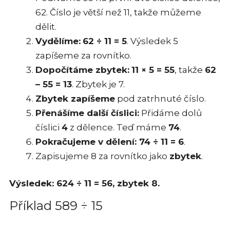
62. Číslo je větší než 11, takže můžeme
dělit.
Vydělíme:
62 ÷ 11 = 5
. Výsledek 5
zapíšeme za rovnítko.
Dopočítáme zbytek:
11 × 5 = 55
, takže
62
– 55 = 13
. Zbytek je 7.
Zbytek zapíšeme
pod zatrhnuté číslo.
Přenášíme další číslici:
Přidáme dolů
číslici
4
z dělence. Teď máme
74
.
Pokračujeme v dělení: 74 ÷ 11 = 6
.
Zapisujeme 8 za rovnítko jako
zbytek
.
Výsledek: 624 ÷ 11 = 56, zbytek 8.
Příklad 589 ÷ 15