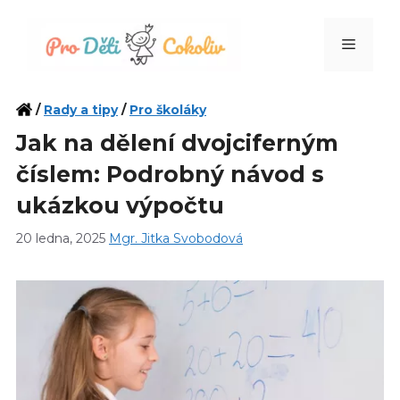
Přeskočit
na
Menu
obsah
/
Rady a tipy
/
Pro školáky
Jak na dělení dvojciferným
číslem: Podrobný návod s
ukázkou výpočtu
20 ledna, 2025
Mgr. Jitka Svobodová