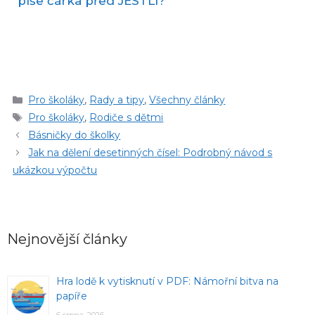
píše čárka před JESTLI?
Rubriky
Pro školáky
,
Rady a tipy
,
Všechny články
Štítky
Pro školáky
,
Rodiče s dětmi
Básničky do školky
Jak na dělení desetinných čísel: Podrobný návod s
ukázkou výpočtu
Nejnovější články
Hra lodě k vytisknutí v PDF: Námořní bitva na
papíře
6 srpna, 2026