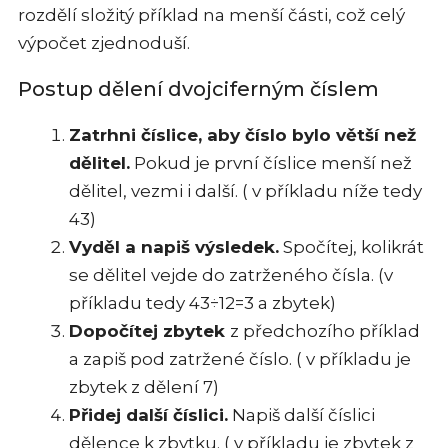
rozdělí složitý příklad na menší části, což celý
výpočet zjednoduší.
Postup dělení dvojciferným číslem
Zatrhni číslice, aby číslo bylo větší než
dělitel.
Pokud je první číslice menší než
dělitel, vezmi i další. ( v příkladu níže tedy
43)
Vyděl a napiš výsledek.
Spočítej, kolikrát
se dělitel vejde do zatrženého čísla. (v
příkladu tedy 43÷12=3 a zbytek)
Dopočítej zbytek
z předchozího příklad
a zapiš pod zatržené číslo. ( v příkladu je
zbytek z dělení 7)
Přidej další číslici.
Napiš další číslici
dělence k zbytku. ( v příkladu je zbytek z