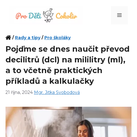
Přeskočit
na
Menu
obsah
/
Rady a tipy
/
Pro školáky
Pojďme se dnes naučit převod
decilitrů (dcl) na mililitry (ml),
a to včetně praktických
příkladů a kalkulačky
21 října, 2024
Mgr. Jitka Svobodová