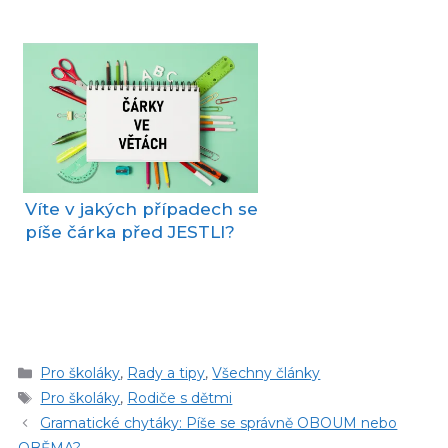
Víte v jakých případech se
píše čárka před JESTLI?
Rubriky
Pro školáky
,
Rady a tipy
,
Všechny články
Štítky
Pro školáky
,
Rodiče s dětmi
Gramatické chytáky: Píše se správně OBOUM nebo