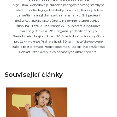
Mgr. Jitka Svobodová je zkušená pedagožka s magisterským
vzděláním z Pedagogické fakulty Univerzity Karlovy, kde se
zaměřila na anglický jazyk a matematiku. Své profesní
zkušenosti získala jako učitelka na prvním stupni základní
školy na Praze 13, kde kromě výuky vytvářela i výukové
materiály. Od roku 2016 organizuje dětské tábory v
Pardubickém kraji a od roku 2018 vede doučování angličtiny
pro žáky v okrese Praha-západ. Během mateřské dovolené
začala psát pro web Prodeticokoliv.cz, kde sdílí své zkušenosti
z oblasti vzdělávání a volnočasových aktivit pro děti.
Související články