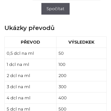
Ukázky převodů
PŘEVOD
VÝSLEDKEK
0,5 dcl na ml
50
1 dcl na ml
100
2 dcl na ml
200
3 dcl na ml
300
4 dcl na ml
400
5 dcl na ml
500