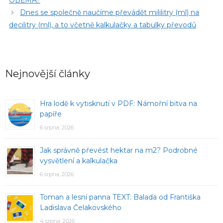
OBĚMA?
Dnes se společně naučíme převádět mililitry (ml) na
decilitry (ml), a to včetně kalkulačky a tabulky převodů
Nejnovější články
Hra lodě k vytisknutí v PDF: Námořní bitva na
papíře
6 srpna, 2026
Jak správně převést hektar na m2? Podrobné
vysvětlení a kalkulačka
6 srpna, 2026
Toman a lesní panna TEXT: Balada od Františka
Ladislava Čelakovského
4 srpna, 2026