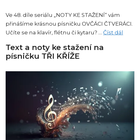
Ve 48. díle seriálu „NOTY KE STAŽENÍ“ vám
přinášíme krásnou písničku OVČÁCI ČTVERÁCI.
Učíte se na klavír, flétnu či kytaru? …
Číst dál
Text a noty ke stažení na
písničku TŘI KŘÍŽE