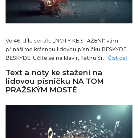
Ve 46. díle seriálu „NOTY KE STAŽENÍ“ vám
přinášíme krásnou lidovou písničku BESKYDE
BESKYDE. Učíte se na klavír, flétnu či …
Číst dál
Text a noty ke stažení na
lidovou písničku NA TOM
PRAŽSKÝM MOSTĚ