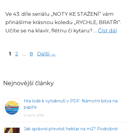
Ve 43. díle seriálu „NOTY KE STAŽENÍ“ vám
přinášíme krásnou koledu „RYCHLE, BRATŘI“.
Učíte se na klavír, flétnu či kytaru? …
Číst dál
Stránka
Stránka
Stránka
1
2
…
8
Další
→
Nejnovější články
Hra lodě k vytisknutí v PDF: Námořní bitva na
papíře
6 srpna, 2026
Jak správně převést hektar na m2? Podrobné