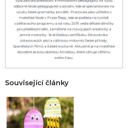
Vystudovala předškolní a mimoškolní pedagogiku na Vyšší
odborné škole pedagogické a sociální, kde se specializovala na
výuku české gramatiky pro děti. Pracovala jako učitelka v
mateřské škole v Praze Řepy, kde se podílela na tvorbě
vzdělávacího programu a od roku 2019 vedla dětské dílničky
pro předškolní děti, zaměřené na rozvoj jejich kreativity a
jemné motoriky. Je držitelkou certifikátu Zdravotníka
zotavovacích akcí a vášnivou milovnicí české přírody,
španělských filmů a italské kuchyně. Aktuálně je na mateřské
dovolené se svou dcerkou Amálkou, které věnuje většinu
svého času.
Související články