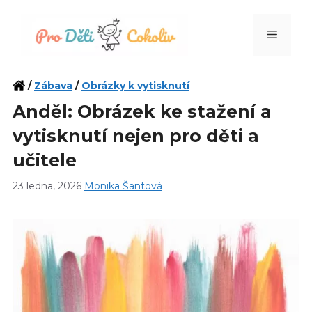
Přeskočit
na
Menu
obsah
/
Zábava
/
Obrázky k vytisknutí
Anděl: Obrázek ke stažení a
vytisknutí nejen pro děti a
učitele
23 ledna, 2026
Monika Šantová