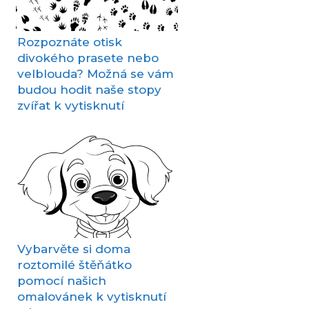
Rozpoznáte otisk
divokého prasete nebo
velblouda? Možná se vám
budou hodit naše stopy
zvířat k vytisknutí
Vybarvěte si doma
roztomilé štěňátko
pomocí našich
omalovánek k vytisknutí