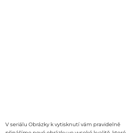
V seriálu Obrázky k vytisknutí vám pravidelně
přinášíme nové obrázky ve vysoké kvalitě, které