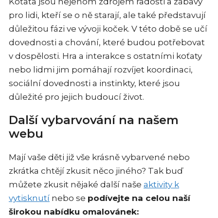
Koťata jsou nejenom zdrojem radosti a zábavy
pro lidi, kteří se o ně starají, ale také představují
důležitou fázi ve vývoji koček. V této době se učí
dovednosti a chování, které budou potřebovat
v dospělosti. Hra a interakce s ostatními koťaty
nebo lidmi jim pomáhají rozvíjet koordinaci,
sociální dovednosti a instinkty, které jsou
důležité pro jejich budoucí život.
Další vybarvování na našem
webu
Mají vaše děti již vše krásně vybarvené nebo
zkrátka chtějí zkusit něco jiného? Tak buď
můžete zkusit nějaké další naše
aktivity k
vytisknutí
nebo se
podívejte na celou naší
širokou nabídku omalovánek: