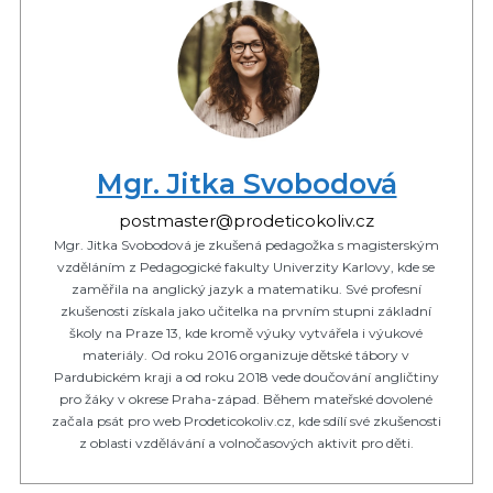
Mgr. Jitka Svobodová
postmaster@prodeticokoliv.cz
Mgr. Jitka Svobodová je zkušená pedagožka s magisterským
vzděláním z Pedagogické fakulty Univerzity Karlovy, kde se
zaměřila na anglický jazyk a matematiku. Své profesní
zkušenosti získala jako učitelka na prvním stupni základní
školy na Praze 13, kde kromě výuky vytvářela i výukové
materiály. Od roku 2016 organizuje dětské tábory v
Pardubickém kraji a od roku 2018 vede doučování angličtiny
pro žáky v okrese Praha-západ. Během mateřské dovolené
začala psát pro web Prodeticokoliv.cz, kde sdílí své zkušenosti
z oblasti vzdělávání a volnočasových aktivit pro děti.