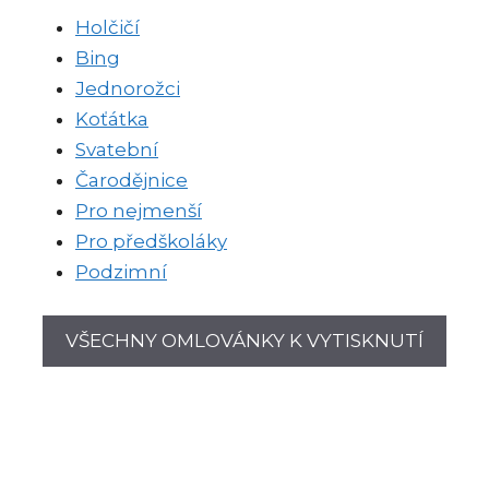
Holčičí
Bing
Jednorožci
Koťátka
Svatební
Čarodějnice
Pro nejmenší
Pro předškoláky
Podzimní
VŠECHNY OMLOVÁNKY K VYTISKNUTÍ