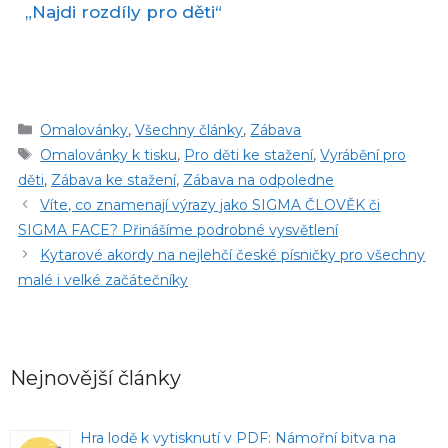
„Najdi rozdíly pro děti“
Rubriky
Omalovánky
,
Všechny články
,
Zábava
Štítky
Omalovánky k tisku
,
Pro děti ke stažení
,
Vyrábění pro
děti
,
Zábava ke stažení
,
Zábava na odpoledne
Víte, co znamenají výrazy jako SIGMA ČLOVĚK či
SIGMA FACE? Přinášíme podrobné vysvětlení
Kytarové akordy na nejlehčí české písničky pro všechny
malé i velké začátečníky
Nejnovější články
Hra lodě k vytisknutí v PDF: Námořní bitva na