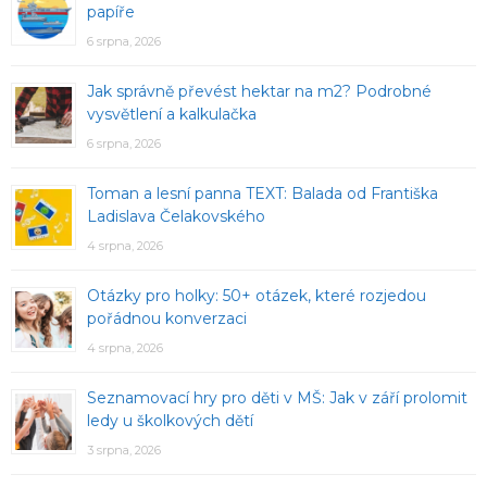
papíře
6 srpna, 2026
Jak správně převést hektar na m2? Podrobné
vysvětlení a kalkulačka
6 srpna, 2026
Toman a lesní panna TEXT: Balada od Františka
Ladislava Čelakovského
4 srpna, 2026
Otázky pro holky: 50+ otázek, které rozjedou
pořádnou konverzaci
4 srpna, 2026
Seznamovací hry pro děti v MŠ: Jak v září prolomit
ledy u školkových dětí
3 srpna, 2026