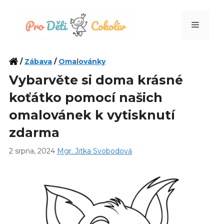
Přeskočit
na
Menu
obsah
/
Zábava
/
Omalovánky
Vybarvěte si doma krásné
koťátko pomocí našich
omalovánek k vytisknutí
zdarma
2 srpna, 2024
Mgr. Jitka Svobodová