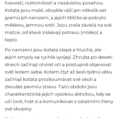
hravostí, roztomilostí a nezávislou povahou.
Koťata jsou malé, obvykle váží jen několik set
gramů při narození, a jejich tělíčko je pokryto
měkkou, jemnou srstí. Jsou zcela závislá na své
matce, od které získávají potravu (mléko) a
teplo.
Po narození jsou koťata slepá a hluchá, ale
jejich smysly se rychle vyvíjejí. Zhruba po deseti
dnech začínají otvírat oči a postupně objevovat
svět kolem sebe. Kolem čtyř až šesti týdnů věku
začínají koťata prozkoumávat své okolí a
zkoušet pevnou stravu. Tato období jsou
charakteristická jejich vysokou aktivitou, kdy se
učí lovit, hrát si a komunikovat s ostatními členy
své skupiny.