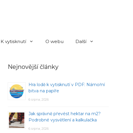
K vytisknutí
O webu
Další
Nejnovější články
Hra lodě k vytisknutí v PDF: Námořní
bitva na papíře
6 srpna, 2026
Jak správně převést hektar na m2?
Podrobné vysvětlení a kalkulačka
6 srpna, 2026