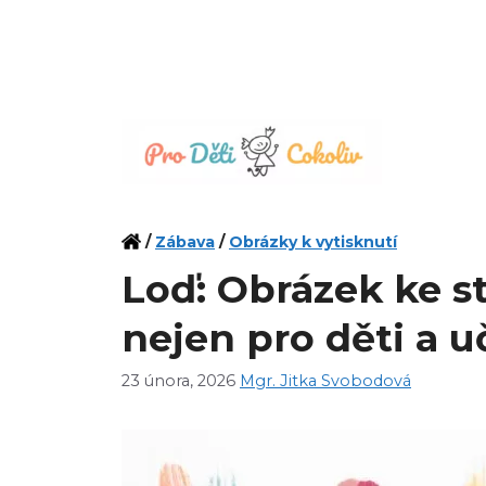
Přeskočit
na
obsah
/
Zábava
/
Obrázky k vytisknutí
Loď: Obrázek ke st
nejen pro děti a u
23 února, 2026
Mgr. Jitka Svobodová