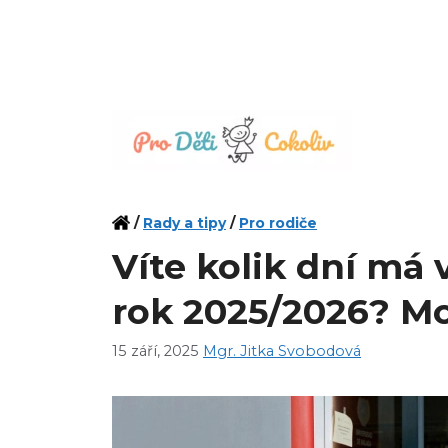
Přeskočit
na
obsah
/
Rady a tipy
/
Pro rodiče
Víte kolik dní má 
rok 2025/2026? Mo
15 září, 2025
Mgr. Jitka Svobodová