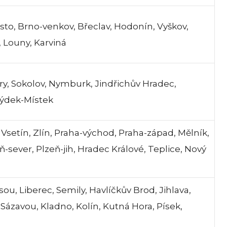
sto, Brno-venkov, Břeclav, Hodonín, Vyškov,
 Louny, Karviná
ary, Sokolov, Nymburk, Jindřichův Hradec,
Frýdek-Místek
Vsetín, Zlín, Praha-východ, Praha-západ, Mělník,
-sever, Plzeň-jih, Hradec Králové, Teplice, Nový
ou, Liberec, Semily, Havlíčkův Brod, Jihlava,
Sázavou, Kladno, Kolín, Kutná Hora, Písek,