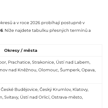
okresů a v roce 2026 probíhají postupně v
26
. Níže najdete tabulku přesných termínů a
Okresy / města
bor, Prachatice, Strakonice, Ústí nad Labem,
chnov nad Kněžnou, Olomouc, Šumperk, Opava,
České Budějovice, Český Krumlov, Klatovy,
 Svitavy, Ústí nad Orlicí, Ostrava-město,