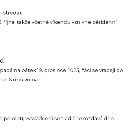
í–středa).
. října, takže včetně víkendu vznikne pětidenní
6.
adá na pátek 19. prosince 2025, žáci se vracejí do
 o 16 dnů volna.
pololetí; vysvědčení se tradičně rozdává den