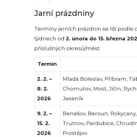
Jarní prázdniny
Termíny jarních prázdnin se liší podle 
týdnech od
2. února do 15. března 20
příslušných okresů/měst.
Termín
2. 2. –
Mladá Boleslav, Příbram, Tá
8. 2.
Chomutov, Most, Jičín, Ry
2026
Jeseník
9. 2. –
Benešov, Beroun, Rokycany, 
15. 2.
Trutnov, Pardubice, Chrudim,
2026
Prostějov