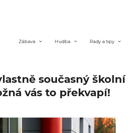
Zábava
Hudba
Rady a tipy
vlastně současný školní
žná vás to překvapí!