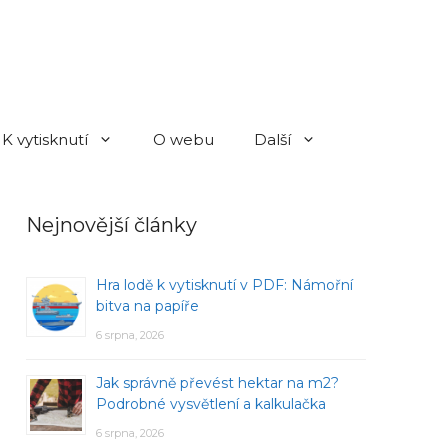
K vytisknutí
O webu
Další
Nejnovější články
Hra lodě k vytisknutí v PDF: Námořní
bitva na papíře
6 srpna, 2026
Jak správně převést hektar na m2?
Podrobné vysvětlení a kalkulačka
6 srpna, 2026