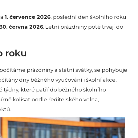
na
1. července 2026
, poslední den školního roku
 30. června 2026
. Letní prázdniny poté trvají do
o roku
počítáme prázdniny a státní svátky, se pohybuje
počítány dny běžného vyučování i školní akce,
 týdny, které patří do běžného školního
ě kolísat podle ředitelského volna,
ktů.