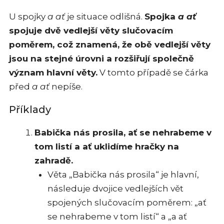
U spojky
a ať
je situace odlišná.
Spojka
a ať
spojuje dvě vedlejší věty slučovacím
poměrem, což znamená, že obě vedlejší věty
jsou na stejné úrovni a rozšiřují společně
význam hlavní věty.
V tomto případě se čárka
před
a ať
nepíše.
Příklady
Babička nás prosila, ať se nehrabeme v
tom listí a ať uklidíme hračky na
zahradě.
Věta „Babička nás prosila“ je hlavní,
následuje dvojice vedlejších vět
spojených slučovacím poměrem: „ať
se nehrabeme v tom listí“ a „a ať