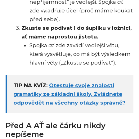
nepříjemnost“ je vedlejší. Spojka
ať
zde vyjadřuje účel (proč máme koukat
před sebe).
Zkuste se podívat i do šuplíku v ložnici,
ať máme naprostou jistotu.
Spojka
ať
zde zavádí vedlejší větu,
která vysvětluje, co má být výsledkem
hlavní věty („Zkuste se podívat“).
TIP NA KVÍZ:
Otestuje svoje znalosti
gramatiky ze základní školy. Zvládnete
odpovědět na všechny otázky správně?
Před A AŤ ale čárku nikdy
nepíšeme