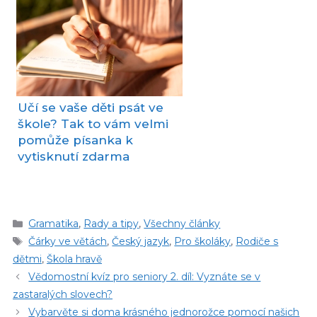
Učí se vaše děti psát ve
škole? Tak to vám velmi
pomůže písanka k
vytisknutí zdarma
Rubriky
Gramatika
,
Rady a tipy
,
Všechny články
Štítky
Čárky ve větách
,
Český jazyk
,
Pro školáky
,
Rodiče s
dětmi
,
Škola hravě
Vědomostní kvíz pro seniory 2. díl: Vyznáte se v
zastaralých slovech?
Vybarvěte si doma krásného jednorožce pomocí našich