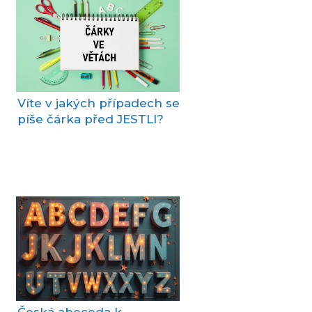
Víte v jakých případech se
píše čárka před JESTLI?
Česká abeceda k