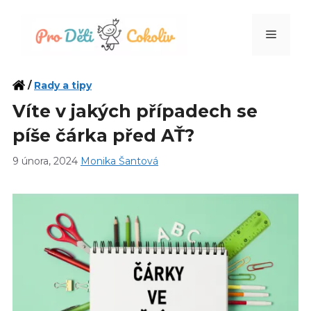
Přeskočit
na
Menu
obsah
/
Rady a tipy
Víte v jakých případech se
píše čárka před AŤ?
9 února, 2024
Monika Šantová