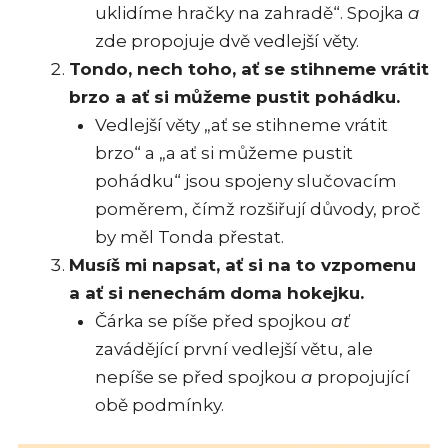
uklidíme hračky na zahradě“. Spojka
a
zde propojuje dvě vedlejší věty.
Tondo, nech toho, ať se stihneme vrátit
brzo a ať si můžeme pustit pohádku.
Vedlejší věty „ať se stihneme vrátit
brzo“ a „a ať si můžeme pustit
pohádku“ jsou spojeny slučovacím
poměrem, čímž rozšiřují důvody, proč
by měl Tonda přestat.
Musíš mi napsat, ať si na to vzpomenu
a ať si nenechám doma hokejku.
Čárka se píše před spojkou
ať
zavádějící první vedlejší větu, ale
nepíše se před spojkou
a
propojující
obě podmínky.