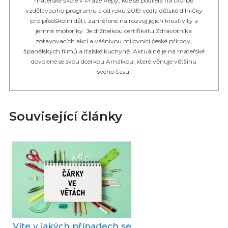
mateřské škole v Praze Řepy, kde se podílela na tvorbě
vzdělávacího programu a od roku 2019 vedla dětské dílničky
pro předškolní děti, zaměřené na rozvoj jejich kreativity a
jemné motoriky. Je držitelkou certifikátu Zdravotníka
zotavovacích akcí a vášnivou milovnicí české přírody,
španělských filmů a italské kuchyně. Aktuálně je na mateřské
dovolené se svou dcerkou Amálkou, které věnuje většinu
svého času.
Související články
Víte v jakých případech se