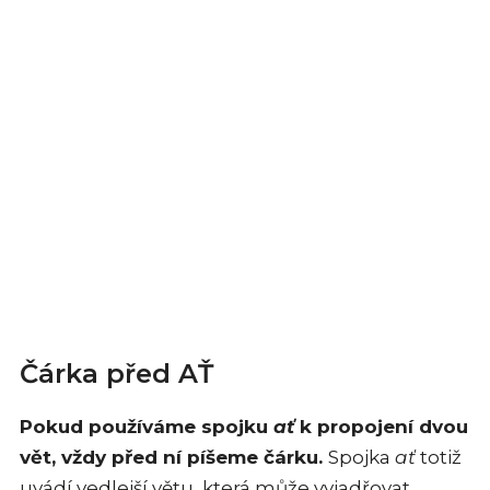
Čárka před AŤ
Pokud používáme spojku
ať
k propojení dvou
vět, vždy před ní píšeme čárku.
Spojka
ať
totiž
uvádí vedlejší větu, která může vyjadřovat