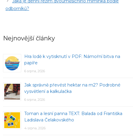
Jaká je denní režim dvouměsíčního miminka podle
odborníků?
Nejnovější články
Hra lodě k vytisknutí v PDF: Námořní bitva na
papíře
6 srpna, 2026
Jak správně převést hektar na m2? Podrobné
vysvětlení a kalkulačka
6 srpna, 2026
Toman a lesní panna TEXT: Balada od Františka
Ladislava Čelakovského
4 srpna, 2026