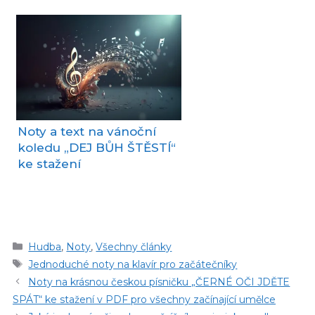
Noty a text na vánoční
koledu „DEJ BŮH ŠTĚSTÍ“
ke stažení
Rubriky
Hudba
,
Noty
,
Všechny články
Štítky
Jednoduché noty na klavír pro začátečníky
Noty na krásnou českou písničku „ČERNÉ OČI JDĚTE
SPÁT“ ke stažení v PDF pro všechny začínající umělce