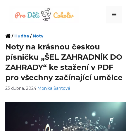
Přeskočit
na
Menu
obsah
/
Hudba
/
Noty
Noty na krásnou českou
písničku „ŠEL ZAHRADNÍK DO
ZAHRADY“ ke stažení v PDF
pro všechny začínající umělce
23 dubna, 2024
Monika Šantová