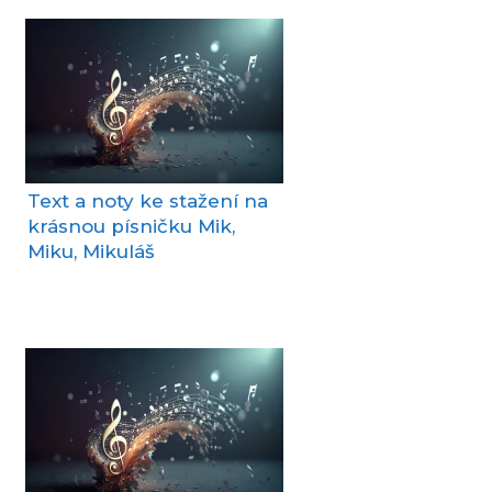
Text a noty ke stažení na
krásnou písničku Mik,
Miku, Mikuláš