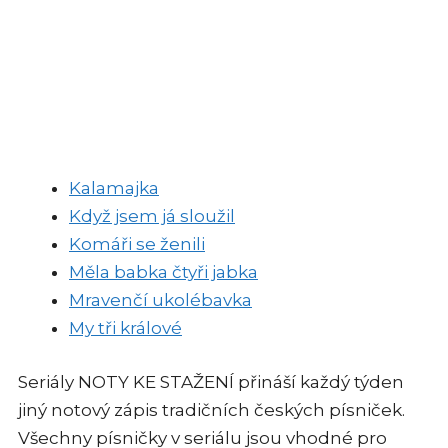
Kalamajka
Když jsem já sloužil
Komáři se ženili
Měla babka čtyři jabka
Mravenčí ukolébavka
My tři králové
Seriály NOTY KE STAŽENÍ přináší každý týden
jiný notový zápis tradičních českých písniček.
Všechny písničky v seriálu jsou vhodné pro