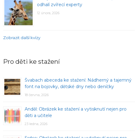
odhalí zvířecí experty
12 února, 2026
Zobrazit další kvízy
Pro děti ke stažení
Švabach abeceda ke stažení: Nádherný a tajemný
font na bojovky, dětské dny nebo deníčky
18 června, 2026
Anděl: Obrázek ke stažení a vytisknutí nejen pro
děti a učitele
23 ledna, 2026
Srdce: Obrázek ke stažení a vytisknutí nejen pro