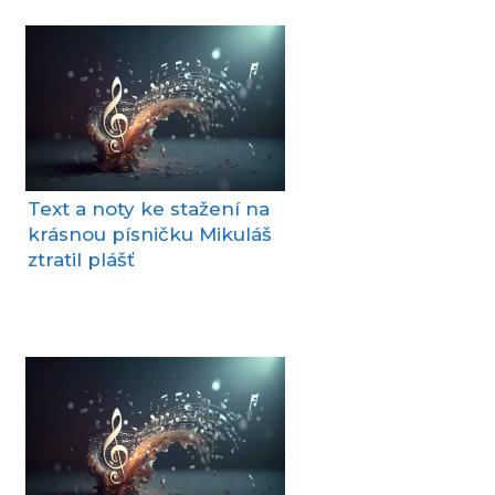
Text a noty ke stažení na
krásnou písničku Mikuláš
ztratil plášť