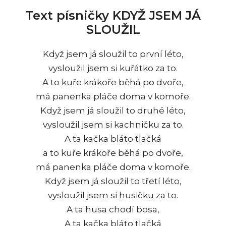
Text písničky KDYŽ JSEM JÁ
SLOUŽIL
Když jsem já sloužil to první léto,
vysloužil jsem si kuřátko za to.
A to kuře krákoře běhá po dvoře,
má panenka pláče doma v komoře.
Když jsem já sloužil to druhé léto,
vysloužil jsem si kachničku za to.
A ta kačka bláto tlačká
a to kuře krákoře běhá po dvoře,
má panenka pláče doma v komoře.
Když jsem já sloužil to třetí léto,
vysloužil jsem si husičku za to.
A ta husa chodí bosa,
A ta kačka bláto tlačká