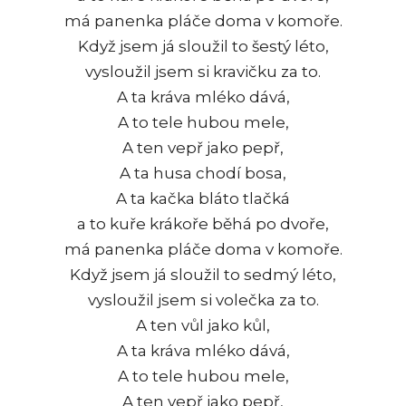
má panenka pláče doma v komoře.
Když jsem já sloužil to šestý léto,
vysloužil jsem si kravičku za to.
A ta kráva mléko dává,
A to tele hubou mele,
A ten vepř jako pepř,
A ta husa chodí bosa,
A ta kačka bláto tlačká
a to kuře krákoře běhá po dvoře,
má panenka pláče doma v komoře.
Když jsem já sloužil to sedmý léto,
vysloužil jsem si volečka za to.
A ten vůl jako kůl,
A ta kráva mléko dává,
A to tele hubou mele,
A ten vepř jako pepř,