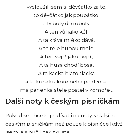
vysloužil jsem si děvčátko za to.
to děvčátko jak poupátko,
a ty boty do roboty,
A ten vůl jako kůl,
A ta kráva mléko dává,
A to tele hubou mele,
A ten vepř jako pepř,
A ta husa chodí bosa,
A ta kačka bláto tlačká
a to kuře krákoře běhá po dvoře,
má panenka stele postel v komoře…
Další noty k českým písničkám
Pokud se chcete podívat i na noty k dalším
českým písničkám než pouze k písničce Když
jsem já sloužil, tak zkuste: