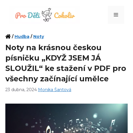
Přeskočit
na
Menu
obsah
/
Hudba
/
Noty
Noty na krásnou českou
písničku „KDYŽ JSEM JÁ
SLOUŽIL“ ke stažení v PDF pro
všechny začínající umělce
23 dubna, 2024
Monika Šantová