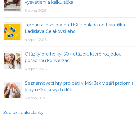
vysvětlení a kalkulačka
6 srpna, 2026
Toman a lesní panna TEXT: Balada od Františka
Ladislava Čelakovského
4 srpna, 2026
Otázky pro holky: 50+ otázek, které rozjedou
pořádnou konverzaci
4 srpna, 2026
Seznamovací hry pro děti v MŠ: Jak v září prolomit
ledy u školkových dětí
3 srpna, 2026
Zobrazit další články