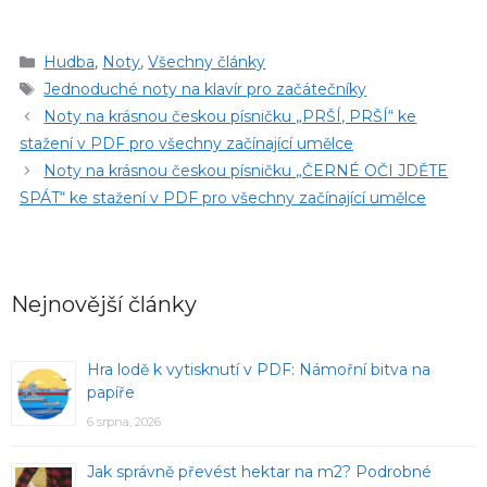
Rubriky
Hudba
,
Noty
,
Všechny články
Štítky
Jednoduché noty na klavír pro začátečníky
Noty na krásnou českou písničku „PRŠÍ, PRŠÍ“ ke
stažení v PDF pro všechny začínající umělce
Noty na krásnou českou písničku „ČERNÉ OČI JDĚTE
SPÁT“ ke stažení v PDF pro všechny začínající umělce
Nejnovější články
Hra lodě k vytisknutí v PDF: Námořní bitva na
papíře
6 srpna, 2026
Jak správně převést hektar na m2? Podrobné