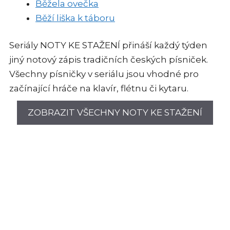
Běžela ovečka
Běží liška k táboru
Seriály NOTY KE STAŽENÍ přináší každý týden
jiný notový zápis tradičních českých písniček.
Všechny písničky v seriálu jsou vhodné pro
začínající hráče na klavír, flétnu či kytaru.
ZOBRAZIT VŠECHNY NOTY KE STAŽENÍ