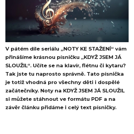
V pátém díle seriálu „NOTY KE STAŽENÍ“ vám
přinášíme krásnou písničku „KDYŽ JSEM JÁ
SLOUŽIL“. Učíte se na klavír, flétnu či kytaru?
Tak jste tu naprosto správně. Tato písnička
je totiž vhodná pro všechny děti i dospělé
začátečníky. Noty na KDYŽ JSEM JÁ SLOUŽIL
si můžete stáhnout ve formátu PDF a na
závěr článku přidáme i celý text písničky.