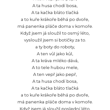
A ta husa chodí bosa,
A ta kačka bláto tlačká
a to kuře krákoře běhá po dvoře,
má panenka pláče doma v komoře.
Když jsem já sloužil to osmý léto,
vysloužil jsem si botičky za to.
a ty boty do roboty,
A ten vůl jako kůl,
A ta kráva mléko dává,
A to tele hubou mele,
A ten vepř jako pepř,
A ta husa chodí bosa,
A ta kačka bláto tlačká
a to kuře krákoře běhá po dvoře,
má panenka pláče doma v komoře.
Když jsem já sloužil poslední léto,