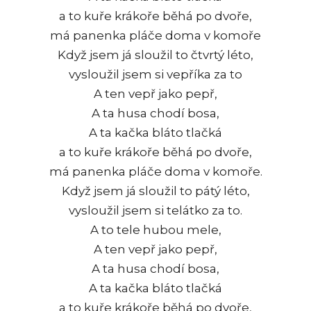
a to kuře krákoře běhá po dvoře,
má panenka pláče doma v komoře
Když jsem já sloužil to čtvrtý léto,
vysloužil jsem si vepříka za to
A ten vepř jako pepř,
A ta husa chodí bosa,
A ta kačka bláto tlačká
a to kuře krákoře běhá po dvoře,
má panenka pláče doma v komoře.
Když jsem já sloužil to pátý léto,
vysloužil jsem si telátko za to.
A to tele hubou mele,
A ten vepř jako pepř,
A ta husa chodí bosa,
A ta kačka bláto tlačká
a to kuře krákoře běhá po dvoře,