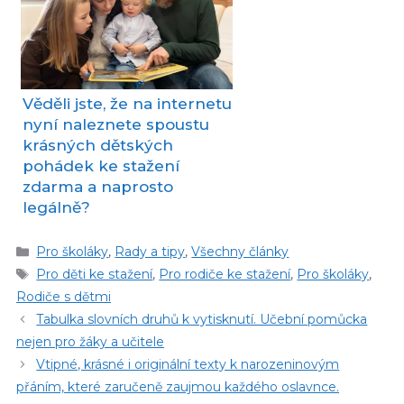
Věděli jste, že na internetu
nyní naleznete spoustu
krásných dětských
pohádek ke stažení
zdarma a naprosto
legálně?
Rubriky
Pro školáky
,
Rady a tipy
,
Všechny články
Štítky
Pro děti ke stažení
,
Pro rodiče ke stažení
,
Pro školáky
,
Rodiče s dětmi
Tabulka slovních druhů k vytisknutí. Učební pomůcka
nejen pro žáky a učitele
Vtipné, krásné i originální texty k narozeninovým
přáním, které zaručeně zaujmou každého oslavnce.