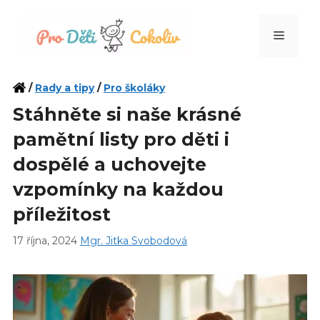
Přeskočit
na
Menu
obsah
/
Rady a tipy
/
Pro školáky
Stáhněte si naše krásné
pamětní listy pro děti i
dospělé a uchovejte
vzpomínky na každou
příležitost
17 října, 2024
Mgr. Jitka Svobodová