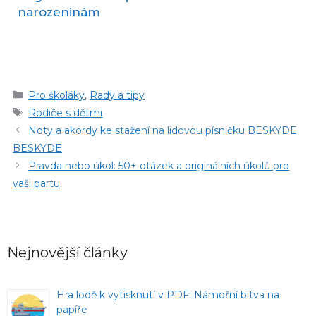
narozeninám
Rubriky
Pro školáky
,
Rady a tipy
Štítky
Rodiče s dětmi
Noty a akordy ke stažení na lidovou písničku BESKYDE
BESKYDE
Pravda nebo úkol: 50+ otázek a originálních úkolů pro
vaši partu
Nejnovější články
Hra lodě k vytisknutí v PDF: Námořní bitva na
papíře