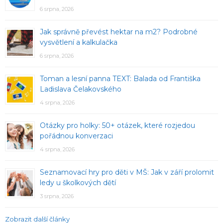
6 srpna, 2026
Jak správně převést hektar na m2? Podrobné
vysvětlení a kalkulačka
6 srpna, 2026
Toman a lesní panna TEXT: Balada od Františka
Ladislava Čelakovského
4 srpna, 2026
Otázky pro holky: 50+ otázek, které rozjedou
pořádnou konverzaci
4 srpna, 2026
Seznamovací hry pro děti v MŠ: Jak v září prolomit
ledy u školkových dětí
3 srpna, 2026
Zobrazit další články