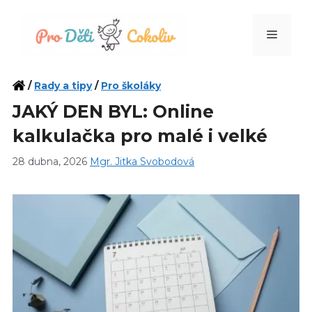
Přeskočit
na
Menu
obsah
/
Rady a tipy
/
Pro školáky
JAKÝ DEN BYL: Online
kalkulačka pro malé i velké
28 dubna, 2026
Mgr. Jitka Svobodová