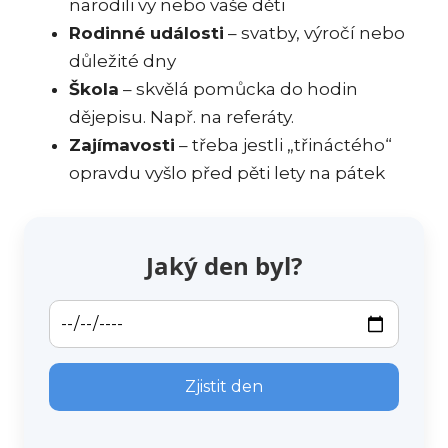
narodili vy nebo vaše děti
Rodinné události
– svatby, výročí nebo
důležité dny
Škola
– skvělá pomůcka do hodin
dějepisu. Např. na referáty.
Zajímavosti
– třeba jestli „třináctého“
opravdu vyšlo před pěti lety na pátek
Jaký den byl?
Zjistit den