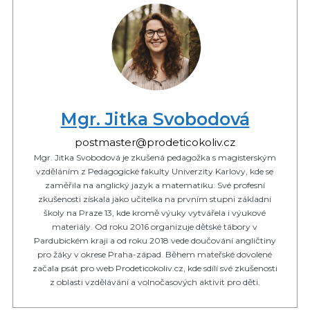
Mgr. Jitka Svobodová
postmaster@prodeticokoliv.cz
Mgr. Jitka Svobodová je zkušená pedagožka s magisterským
vzděláním z Pedagogické fakulty Univerzity Karlovy, kde se
zaměřila na anglický jazyk a matematiku. Své profesní
zkušenosti získala jako učitelka na prvním stupni základní
školy na Praze 13, kde kromě výuky vytvářela i výukové
materiály. Od roku 2016 organizuje dětské tábory v
Pardubickém kraji a od roku 2018 vede doučování angličtiny
pro žáky v okrese Praha-západ. Během mateřské dovolené
začala psát pro web Prodeticokoliv.cz, kde sdílí své zkušenosti
z oblasti vzdělávání a volnočasových aktivit pro děti.