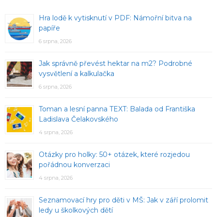
Hra lodě k vytisknutí v PDF: Námořní bitva na
papíře
6 srpna, 2026
Jak správně převést hektar na m2? Podrobné
vysvětlení a kalkulačka
6 srpna, 2026
Toman a lesní panna TEXT: Balada od Františka
Ladislava Čelakovského
4 srpna, 2026
Otázky pro holky: 50+ otázek, které rozjedou
pořádnou konverzaci
4 srpna, 2026
Seznamovací hry pro děti v MŠ: Jak v září prolomit
ledy u školkových dětí