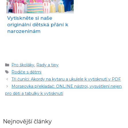
Vytiskněte si naše
originální dětská přání k
narozeninám
Rubriky
Pro školáky
,
Rady a tipy
Štítky
Rodiče s dětmi
Tři čuníci: Akordy na kytaru a ukulele k vytisknutí v PDF
Morseovka překladač: ONLINE nástroj, vysvětlení nejen
pro děti a tabulky k vytisknutí
Nejnovější články