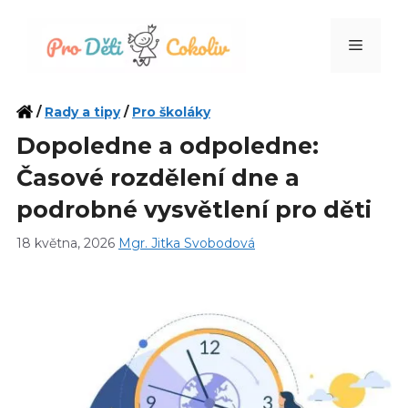
Přeskočit
na
Menu
obsah
/
Rady a tipy
/
Pro školáky
Dopoledne a odpoledne:
Časové rozdělení dne a
podrobné vysvětlení pro děti
18 května, 2026
Mgr. Jitka Svobodová