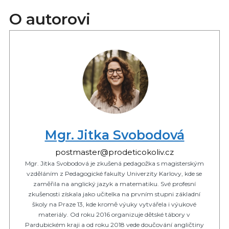
O autorovi
Mgr. Jitka Svobodová
postmaster@prodeticokoliv.cz
Mgr. Jitka Svobodová je zkušená pedagožka s magisterským
vzděláním z Pedagogické fakulty Univerzity Karlovy, kde se
zaměřila na anglický jazyk a matematiku. Své profesní
zkušenosti získala jako učitelka na prvním stupni základní
školy na Praze 13, kde kromě výuky vytvářela i výukové
materiály. Od roku 2016 organizuje dětské tábory v
Pardubickém kraji a od roku 2018 vede doučování angličtiny