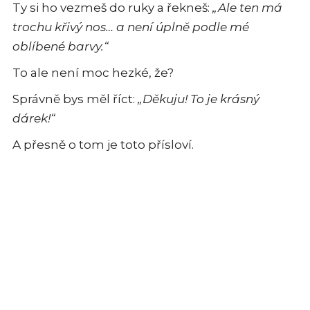
Ty si ho vezmeš do ruky a řekneš:
„Ale ten má
trochu křivý nos… a není úplně podle mé
oblíbené barvy.“
To ale není moc hezké, že?
Správně bys měl říct:
„Děkuju! To je krásný
dárek!“
A přesně o tom je toto přísloví.