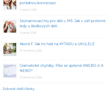
pořádnou konverzaci
4 srpna, 2026
Seznamovací hry pro děti v MŠ: Jak v září prolomit
ledy u školkových dětí
3 srpna, 2026
Akord F: Jak ho hrát na KYTARU a UKULELE
31 července, 2026
Gramatické chytáky: Píše se správně ANEBO či A
NEBO?
31 července, 2026
Zobrazit další články