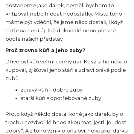
dostaneme jako dárek, neměli bychom to
kritizovat nebo hledat nedostatky. Místo toho
máme být vděční, že jsme něco dostali, i když
to třeba není úplně dokonalé nebo přesně
podle našich představ.
Proč zrovna kůň a jeho zuby?
Dříve byl kůň velmi cenný dar. Když si ho někdo
kupoval, zjišťoval jeho stáří a zdraví právě podle
zubů.
zdravý kůň = dobré zuby
starší kůň = opotřebované zuby
Proto když někdo dostal koně jako dárek, bylo
trochu nezdvořilé hned zkoumat, jestli je „dost
dobrý“. A z toho vzniklo přísloví: nekoukej dárku