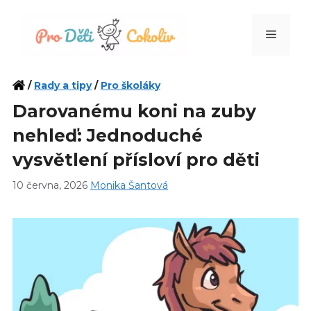
Přeskočit
na
Menu
obsah
/
Rady a tipy
/
Pro školáky
Darovanému koni na zuby
nehleď: Jednoduché
vysvětlení přísloví pro děti
10 června, 2026
Monika Šantová