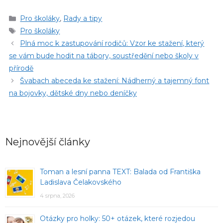
Rubriky
Pro školáky
,
Rady a tipy
Štítky
Pro školáky
Plná moc k zastupování rodičů: Vzor ke stažení, který
se vám bude hodit na tábory, soustředění nebo školy v
přírodě
Švabach abeceda ke stažení: Nádherný a tajemný font
na bojovky, dětské dny nebo deníčky
Nejnovější články
Toman a lesní panna TEXT: Balada od Františka
Ladislava Čelakovského
4 srpna, 2026
Otázky pro holky: 50+ otázek, které rozjedou