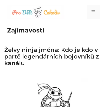
Přeskočit
na
Menu
obsah
Zajímavosti
Želvy ninja jména: Kdo je kdo v
partě legendárních bojovníků z
kanálu