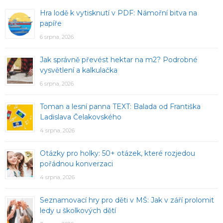
Hra lodě k vytisknutí v PDF: Námořní bitva na
papíře
6 srpna, 2026
Jak správně převést hektar na m2? Podrobné
vysvětlení a kalkulačka
6 srpna, 2026
Toman a lesní panna TEXT: Balada od Františka
Ladislava Čelakovského
4 srpna, 2026
Otázky pro holky: 50+ otázek, které rozjedou
pořádnou konverzaci
4 srpna, 2026
Seznamovací hry pro děti v MŠ: Jak v září prolomit
ledy u školkových dětí