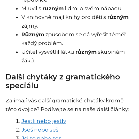
Mluvil s
různým
lidmi o svém nápadu.
V knihovně mají knihy pro děti s
různým
zájmy.
Různým
způsobem se dá vyřešit téměř
každý problém.
Učitel vysvětlil látku
různým
skupinám
žáků.
Další chytáky z gramatického
speciálu
Zajímají vás další gramatické chytáky kromě
této dvojice? Podívejte se na naše další články:
Jestli nebo jestly
Jseš nebo seš
Jsi se nebo ses