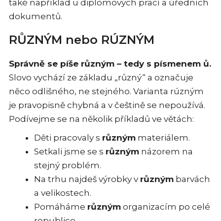
také například u diplomových prací a úředních
dokumentů.
RŮZNÝM nebo RÚZNÝM
Správně se píše různým – tedy s písmenem ů.
Slovo vychází ze základu „různý“ a označuje
něco odlišného, ne stejného. Varianta rúzným
je pravopisně chybná a v češtině se nepoužívá.
Podívejme se na několik příkladů ve větách:
Děti pracovaly s
různým
materiálem.
Setkali jsme se s
různým
názorem na
stejný problém.
Na trhu najdeš výrobky v
různým
barvách
a velikostech.
Pomáháme
různým
organizacím po celé
republice.