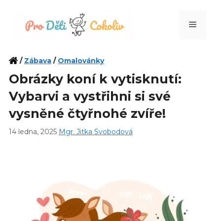
Přeskočit
na
Menu
obsah
/
Zábava
/
Omalovánky
Obrázky koní k vytisknutí:
Vybarvi a vystřihni si své
vysněné čtyřnohé zvíře!
14 ledna, 2025
Mgr. Jitka Svobodová