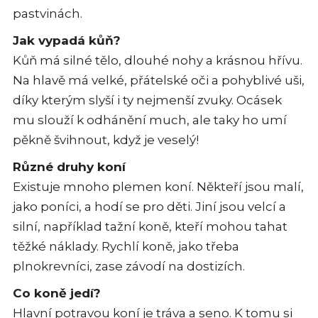
pastvinách.
Jak vypadá kůň?
Kůň má silné tělo, dlouhé nohy a krásnou hřívu.
Na hlavě má velké, přátelské oči a pohyblivé uši,
díky kterým slyší i ty nejmenší zvuky. Ocásek
mu slouží k odhánění much, ale taky ho umí
pěkně švihnout, když je veselý!
Různé druhy koní
Existuje mnoho plemen koní. Někteří jsou malí,
jako poníci, a hodí se pro děti. Jiní jsou velcí a
silní, například tažní koně, kteří mohou tahat
těžké náklady. Rychlí koně, jako třeba
plnokrevníci, zase závodí na dostizích.
Co koně jedí?
Hlavní potravou koní je tráva a seno. K tomu si