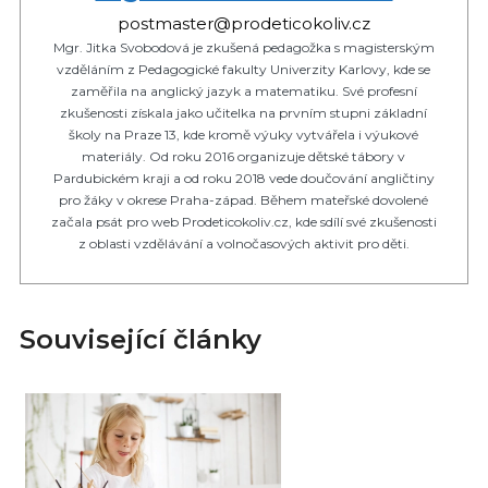
postmaster@prodeticokoliv.cz
Mgr. Jitka Svobodová je zkušená pedagožka s magisterským
vzděláním z Pedagogické fakulty Univerzity Karlovy, kde se
zaměřila na anglický jazyk a matematiku. Své profesní
zkušenosti získala jako učitelka na prvním stupni základní
školy na Praze 13, kde kromě výuky vytvářela i výukové
materiály. Od roku 2016 organizuje dětské tábory v
Pardubickém kraji a od roku 2018 vede doučování angličtiny
pro žáky v okrese Praha-západ. Během mateřské dovolené
začala psát pro web Prodeticokoliv.cz, kde sdílí své zkušenosti
z oblasti vzdělávání a volnočasových aktivit pro děti.
Související články