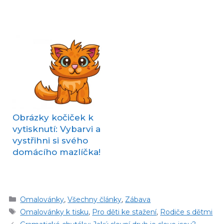
Obrázky kočiček k
vytisknutí: Vybarvi a
vystřihni si svého
domácího mazlíčka!
Rubriky
Omalovánky
,
Všechny články
,
Zábava
Štítky
Omalovánky k tisku
,
Pro děti ke stažení
,
Rodiče s dětmi