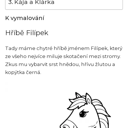
Kája a Klárka
K vymalování
Hříbě Filípek
Tady máme chytré hříbě jménem Filípek, který
ze všeho nejvíce miluje skotačení mezi stromy.
Zkus mu vybarvit srst hnědou, hřívu žlutou a
kopýtka černá.