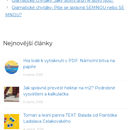
Gramatické chytáky: Jaký slovní druh je slovo jsou?
Gramatické chytáky: Píše se správně SEMNOU nebo SE
MNOU?
Nejnovější články
Hra lodě k vytisknutí v PDF: Námořní bitva na
papíře
6 srpna, 2026
Jak správně převést hektar na m2? Podrobné
vysvětlení a kalkulačka
6 srpna, 2026
Toman a lesní panna TEXT: Balada od Františka
Ladislava Čelakovského
4 srpna, 2026