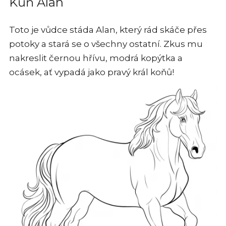
Kůň Alan
Toto je vůdce stáda Alan, který rád skáče přes
potoky a stará se o všechny ostatní. Zkus mu
nakreslit černou hřívu, modrá kopýtka a
ocásek, ať vypadá jako pravý král koňů!