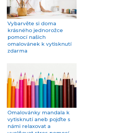
Vybarvěte si doma
krásného jednorožce
pomocí našich
omalovánek k vytisknutí
zdarma
Omalovánky mandala k
vytisknutí aneb pojďte s
námi relaxovat a
uvolňovat stres pomocí