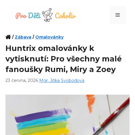
Přeskočit
na
Menu
obsah
/
Zábava
/
Omalovánky
Huntrix omalovánky k
vytisknutí: Pro všechny malé
fanoušky Rumi, Miry a Zoey
23 června, 2026
Mgr. Jitka Svobodová