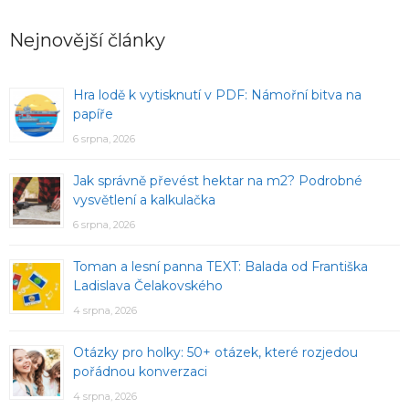
Nejnovější články
Hra lodě k vytisknutí v PDF: Námořní bitva na
papíře
6 srpna, 2026
Jak správně převést hektar na m2? Podrobné
vysvětlení a kalkulačka
6 srpna, 2026
Toman a lesní panna TEXT: Balada od Františka
Ladislava Čelakovského
4 srpna, 2026
Otázky pro holky: 50+ otázek, které rozjedou
pořádnou konverzaci
4 srpna, 2026