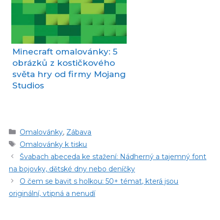
Minecraft omalovánky: 5
obrázků z kostičkového
světa hry od firmy Mojang
Studios
Rubriky
Omalovánky
,
Zábava
Štítky
Omalovánky k tisku
Švabach abeceda ke stažení: Nádherný a tajemný font
na bojovky, dětské dny nebo deníčky
O čem se bavit s holkou: 50+ témat, která jsou
originální, vtipná a nenudí