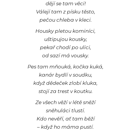
dějí se tam věci!
Válejí tam z písku těsto,
pečou chleba v kleci.
Housky pletou kominíci,
uštipujou kousky,
pekař chodí po ulici,
od sazí má vousky.
Pes tam mňouká, kočka kuká,
kanár bydlí v soudku,
když dědeček zlobí kluka,
stojí za trest v koutku.
Ze všech věží v létě sněží
sněhuláci tlustí.
Kdo nevěří, ať tam běží
– když ho máma pustí.