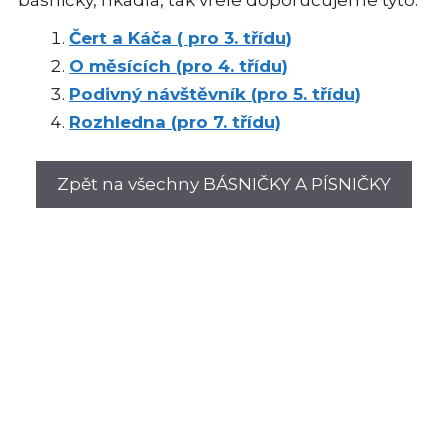
Čert a Káča ( pro 3. třídu)
O měsících (pro 4. třídu)
Podivný návštěvník (pro 5. třídu)
Rozhledna (pro 7. třídu)
Zpět na všechny BÁSNIČKY A PÍSNIČKY