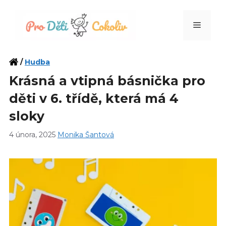
Přeskočit
na
Menu
obsah
/
Hudba
Krásná a vtipná básnička pro
děti v 6. třídě, která má 4
sloky
4 února, 2025
Monika Šantová