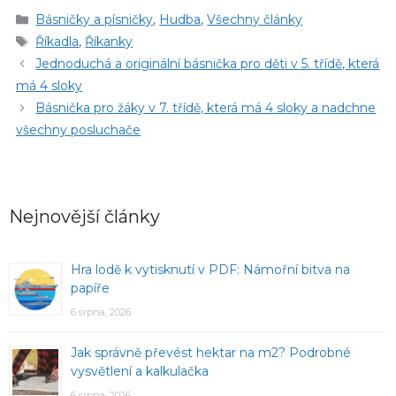
Rubriky
Básničky a písničky
,
Hudba
,
Všechny články
Štítky
Říkadla
,
Říkanky
Jednoduchá a originální básnička pro děti v 5. třídě, která
má 4 sloky
Básnička pro žáky v 7. třídě, která má 4 sloky a nadchne
všechny posluchače
Nejnovější články
Hra lodě k vytisknutí v PDF: Námořní bitva na
papíře
6 srpna, 2026
Jak správně převést hektar na m2? Podrobné
vysvětlení a kalkulačka
6 srpna, 2026