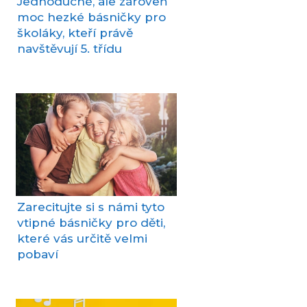
Jednoduché, ale zároveň
moc hezké básničky pro
školáky, kteří právě
navštěvují 5. třídu
Zarecitujte si s námi tyto
vtipné básničky pro děti,
které vás určitě velmi
pobaví