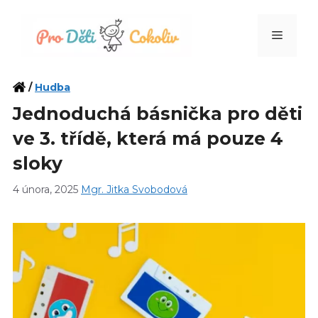
Přeskočit
na
Menu
obsah
/
Hudba
Jednoduchá básnička pro děti
ve 3. třídě, která má pouze 4
sloky
4 února, 2025
Mgr. Jitka Svobodová