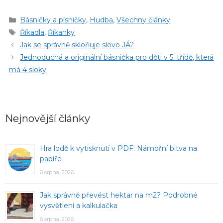
Rubriky
Básničky a písničky
,
Hudba
,
Všechny články
Štítky
Říkadla
,
Říkanky
Jak se správně skloňuje slovo JÁ?
Jednoduchá a originální básnička pro děti v 5. třídě, která
má 4 sloky
Nejnovější články
Hra lodě k vytisknutí v PDF: Námořní bitva na
papíře
6 srpna, 2026
Jak správně převést hektar na m2? Podrobné
vysvětlení a kalkulačka
6 srpna, 2026