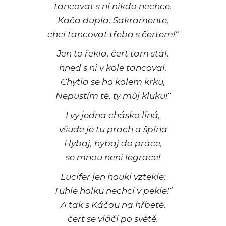
tancovat s ní nikdo nechce.
Kača dupla: Sakramente,
chci tancovat třeba s čertem!“
Jen to řekla, čert tam stál,
hned s ni v kole tancoval.
Chytla se ho kolem krku,
Nepustím tě, ty můj kluku!“
I vy jedna chásko líná,
všude je tu prach a špína
Hybaj, hybaj do práce,
se mnou není legrace!
Lucifer jen houkl vztekle:
Tuhle holku nechci v pekle!“
A tak s Káčou na hřbetě.
čert se vláčí po světě.