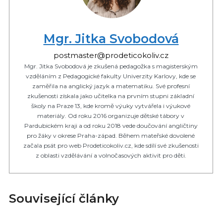
Mgr. Jitka Svobodová
postmaster@prodeticokoliv.cz
Mgr. Jitka Svobodová je zkušená pedagožka s magisterským
vzděláním z Pedagogické fakulty Univerzity Karlovy, kde se
zaměřila na anglický jazyk a matematiku. Své profesní
zkušenosti získala jako učitelka na prvním stupni základní
školy na Praze 13, kde kromě výuky vytvářela i výukové
materiály. Od roku 2016 organizuje dětské tábory v
Pardubickém kraji a od roku 2018 vede doučování angličtiny
pro žáky v okrese Praha-západ. Během mateřské dovolené
začala psát pro web Prodeticokoliv.cz, kde sdílí své zkušenosti
z oblasti vzdělávání a volnočasových aktivit pro děti.
Související články