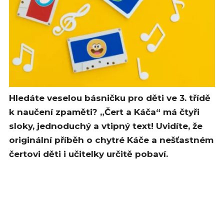
Hledáte veselou básničku pro děti ve 3. třídě
k naučení zpaměti? „Čert a Káča“ má čtyři
sloky, jednoduchý a vtipný text! Uvidíte, že
originální příběh o chytré Káče a nešťastném
čertovi děti i učitelky určitě pobaví.