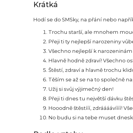
Krátká
Hodí se do SMSky, na přání nebo napří
Trochu starší, ale mnohem moudř
Přeji ti ty nejlepší narozeniny vůb
Všechno nejlepší k narozeninám
Hlavně hodně zdraví! Všechno os
Štěstí, zdraví a hlavně trochu klid
Těším se až se na to společně na
Užij si svůj výjimečný den!
Přeji ti dnes tu největší dávku ště
Hooodně štěstííí, zdráááávíííí! V
No budu si na tebe muset dneska p