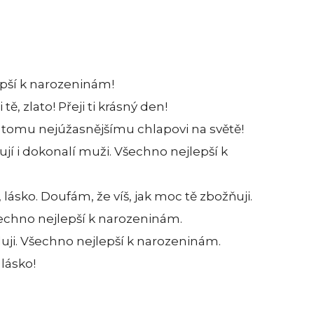
epší k narozeninám!
 tě, zlato! Přeji ti krásný den!
tomu nejúžasnějšímu chlapovi na světě!
jí i dokonalí muži. Všechno nejlepší k
ásko. Doufám, že víš, jak moc tě zbožňuji.
všechno nejlepší k narozeninám.
ji. Všechno nejlepší k narozeninám.
lásko!