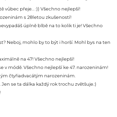
tě vůbec přeje… :)) Všechno nejlepší!
rozeninám s 28letou zkušeností!
evypadáš úplně blbě na to kolik ti je! Všechno
ost? Neboj, mohlo by to být i horší. Mohl bys na ten
aximálně na 47! Všechno nejlepší!
zase v módě. Všechno nejlepší ke 47. narozeninám!
druhým čtyřiadvacátým narozeninám.
 Jen se ta dálka každý rok trochu zvětšuje.:)
!