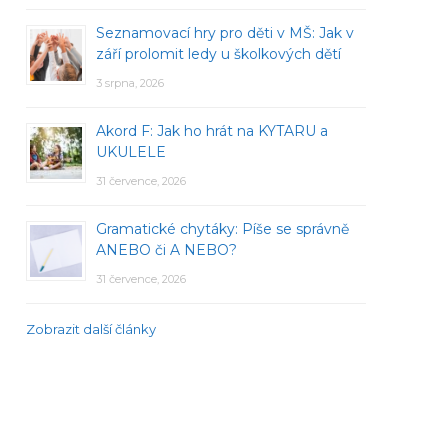
Seznamovací hry pro děti v MŠ: Jak v
září prolomit ledy u školkových dětí
3 srpna, 2026
Akord F: Jak ho hrát na KYTARU a
UKULELE
31 července, 2026
Gramatické chytáky: Píše se správně
ANEBO či A NEBO?
31 července, 2026
Zobrazit další články