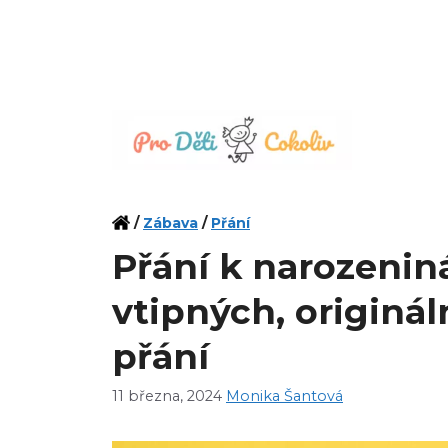
Přeskočit
na
obsah
/
Zábava
/
Přání
Přání k narozeni
vtipných, originá
přání
11 března, 2024
Monika Šantová