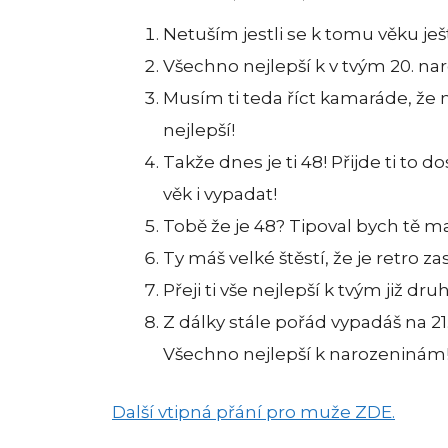
Netuším jestli se k tomu věku ješ
Všechno nejlepší k v tvým 20. na
Musím ti teda říct kamaráde, že n
nejlepší!
Takže dnes je ti 48! Přijde ti to d
věk i vypadat!
Tobě že je 48? Tipoval bych tě m
Ty máš velké štěstí, že je retro 
Přeji ti vše nejlepší k tvým již 
Z dálky stále pořád vypadáš na 21.
Všechno nejlepší k narozeninám
Další vtipná přání pro muže ZDE.