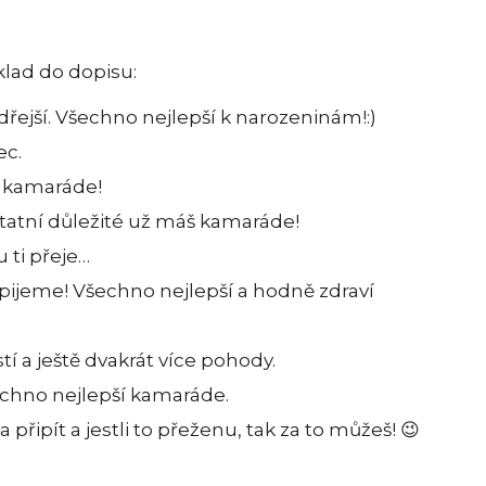
klad do dopisu:
ejší. Všechno nejlepší k narozeninám!:)
ec.
 kamaráde!
tatní důležité už máš kamaráde!
u ti přeje…
pijeme! Všechno nejlepší a hodně zdraví
stí a ještě dvakrát více pohody.
šechno nejlepší kamaráde.
řipít a jestli to přeženu, tak za to můžeš! 😉