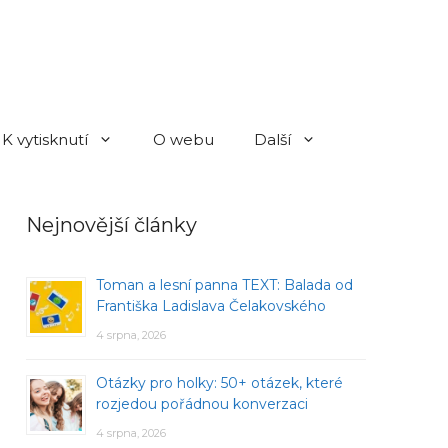
K vytisknutí
O webu
Další
Nejnovější články
Toman a lesní panna TEXT: Balada od
Františka Ladislava Čelakovského
4 srpna, 2026
Otázky pro holky: 50+ otázek, které
rozjedou pořádnou konverzaci
4 srpna, 2026