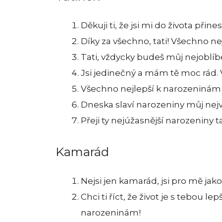
Děkuji ti, že jsi mi do života přin
Díky za všechno, tati! Všechno ne
Tati, vždycky budeš můj nejoblíb
Jsi jedinečný a mám tě moc rád. 
Všechno nejlepší k narozeninám 
Dneska slaví narozeniny můj nejvě
Přeji ty nejúžasnější narozeniny ta
Kamarád
Nejsi jen kamarád, jsi pro mě jak
Chci ti říct, že život je s tebou le
narozeninám!