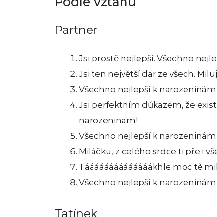
Podle vztahu
Partner
Jsi prostě nejlepší. Všechno nejl
Jsi ten největší dar ze všech. Miluji
Všechno nejlepší k narozeninám 
Jsi perfektním důkazem, že existu
narozeninám!
Všechno nejlepší k narozeninám, l
Miláčku, z celého srdce ti přeji 
Táááááááááááááákhle moc tě milu
Všechno nejlepší k narozeninám 
Tatínek