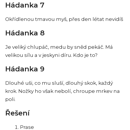
Hádanka 7
Okřídlenou tmavou myš, přes den létat nevidíš
Hádanka 8
Je veliký chlupáč, medu by sněd pekáč. Má
velikou sílu a v jeskyni díru. Kdo je to?
Hádanka 9
Dlouhé uši, co mu sluší, dlouhý skok, každý
krok. Nožky ho však nebolí, chroupe mrkev na
poli.
Řešení
Prase