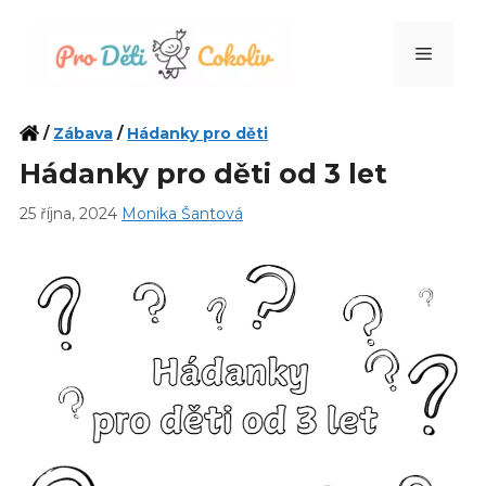
Přeskočit
na
Menu
obsah
/
Zábava
/
Hádanky pro děti
Hádanky pro děti od 3 let
25 října, 2024
Monika Šantová