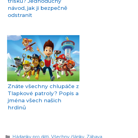
třísku? Jednoduchý
návod, jak ji bezpečně
odstranit
Znáte všechny chlupáče z
Tlapkové patroly? Popis a
jména všech našich
hrdinů
Rubriky
Hádanky pro děti
,
Všechny články
,
Zábava