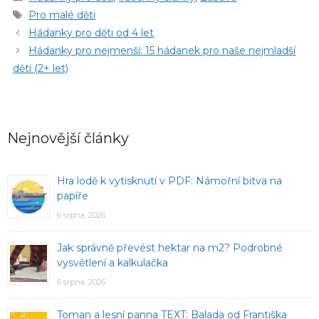
Štítky
Pro malé děti
Hádanky pro děti od 4 let
Hádanky pro nejmenší: 15 hádanek pro naše nejmladší
děti (2+ let)
Nejnovější články
Hra lodě k vytisknutí v PDF: Námořní bitva na
papíře
6 srpna, 2026
Jak správně převést hektar na m2? Podrobné
vysvětlení a kalkulačka
6 srpna, 2026
Toman a lesní panna TEXT: Balada od Františka