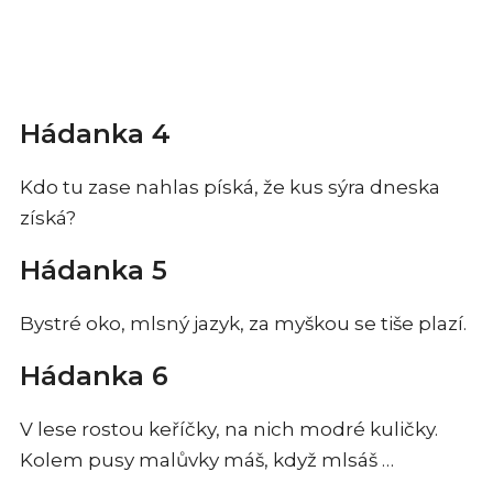
Hádanka 4
Kdo tu zase nahlas píská, že kus sýra dneska
získá?
Hádanka 5
Bystré oko, mlsný jazyk, za myškou se tiše plazí.
Hádanka 6
V lese rostou keříčky, na nich modré kuličky.
Kolem pusy malůvky máš, když mlsáš …