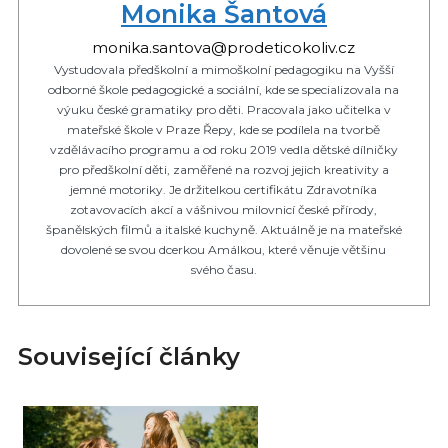
Monika Šantová
monika.santova@prodeticokoliv.cz
Vystudovala předškolní a mimoškolní pedagogiku na Vyšší
odborné škole pedagogické a sociální, kde se specializovala na
výuku české gramatiky pro děti. Pracovala jako učitelka v
mateřské škole v Praze Řepy, kde se podílela na tvorbě
vzdělávacího programu a od roku 2019 vedla dětské dílničky
pro předškolní děti, zaměřené na rozvoj jejich kreativity a
jemné motoriky. Je držitelkou certifikátu Zdravotníka
zotavovacích akcí a vášnivou milovnicí české přírody,
španělských filmů a italské kuchyně. Aktuálně je na mateřské
dovolené se svou dcerkou Amálkou, které věnuje většinu
svého času.
Související články