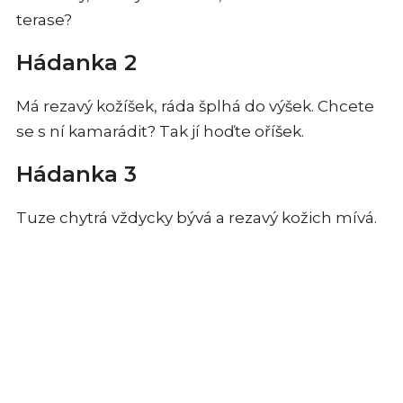
terase?
Hádanka 2
Má rezavý kožíšek, ráda šplhá do výšek. Chcete
se s ní kamarádit? Tak jí hoďte oříšek.
Hádanka 3
Tuze chytrá vždycky bývá a rezavý kožich mívá.