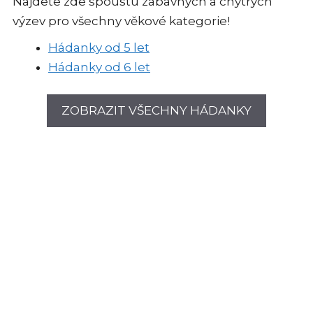
Najdete zde spoustu zábavných a chytrých
výzev pro všechny věkové kategorie!
Hádanky od 5 let
Hádanky od 6 let
ZOBRAZIT VŠECHNY HÁDANKY