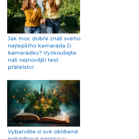
Jak moc dobře znáš svého
nejlepšího kamaráda či
kamarádku? Vyzkoušejte
náš nejnovější test
přátelství
Vybarvěte si své oblíbené
pohádkové postavy v