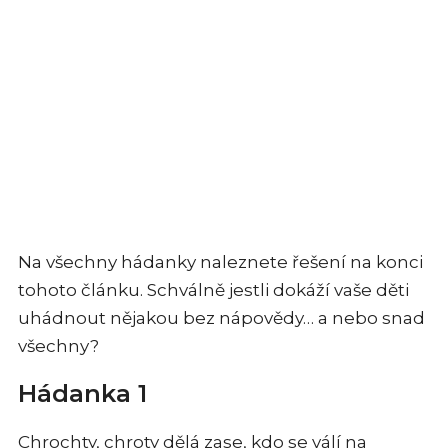
Na všechny hádanky naleznete řešení na konci
tohoto článku. Schválně jestli dokáží vaše děti
uhádnout nějakou bez nápovědy… a nebo snad
všechny?
Hádanka 1
Chrochty, chroty dělá zase, kdo se válí na