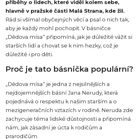
příběhy o lidech, které viděl kolem sebe,
hlavně v pražské části Malá Strana, kde žil.
Rád si všímal obyčejných věcí a psal o nich tak,
aby je každý mohl pochopit. V básničce
„Dědova mísa“ připomíná, jak je důležité vážit si
starších lidí a chovat se k nim hezky, což je
důležité i pro děti.
Proč je tato básnička populární?
„Dědova mísa“ je jedna z nejsilnějších a
nejdojemnějších básní Jana Nerudy, která
pojednává o respektu k našim starším a o
mezigeneračních vztazích v rodině. Neruda zde
zachycuje téma lidské důstojnosti a připomíná
nám, jak zásadní je úcta k rodičům a
prarodičům.