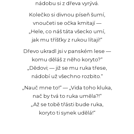
nádobu si z dřeva vyrývá.
Kolečko si divnou píseň šumí,
vnoučeti se očka kmitají —
„Hele, co náš táta všecko umí,
jak mu tříšťky z rukou lítají!“
Dřevo ukradl jsi v panském lese —
komu děláš z něho koryto?“
„Dědovi; — již se mu ruka třese,
nádobí už všechno rozbito.“
„Nauč mne to!“ — „Vida toho kluka,
nač by tvá to ruka uměla?!“
„Až se tobě třásti bude ruka,
koryto ti synek udělá!“