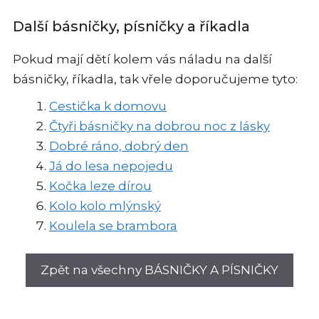
Další básničky, písničky a říkadla
Pokud mají dětí kolem vás náladu na další
básničky, říkadla, tak vřele doporučujeme tyto:
Cestička k domovu
Čtyři básničky na dobrou noc z lásky
Dobré ráno, dobrý den
Já do lesa nepojedu
Kočka leze dírou
Kolo kolo mlýnský
Koulela se brambora
Zpět na všechny BÁSNIČKY A PÍSNIČKY