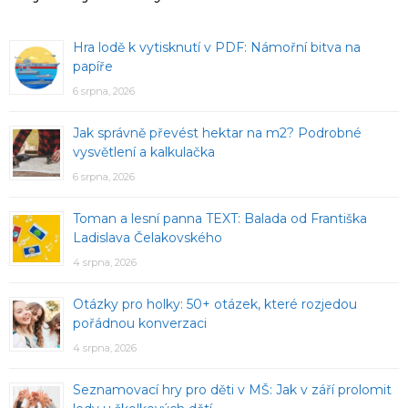
Hra lodě k vytisknutí v PDF: Námořní bitva na
papíře
6 srpna, 2026
Jak správně převést hektar na m2? Podrobné
vysvětlení a kalkulačka
6 srpna, 2026
Toman a lesní panna TEXT: Balada od Františka
Ladislava Čelakovského
4 srpna, 2026
Otázky pro holky: 50+ otázek, které rozjedou
pořádnou konverzaci
4 srpna, 2026
Seznamovací hry pro děti v MŠ: Jak v září prolomit