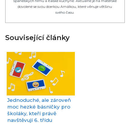
španělských filmů a italské kuchyně. Aktuálně je na mateřské
dovolené se svou dcerkou Amálkou, které věnuje většinu
svého času.
Související články
Jednoduché, ale zároveň
moc hezké básničky pro
školáky, kteří právě
navštěvují 6. třídu