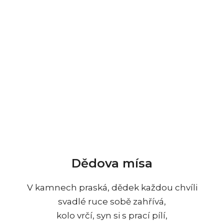
Dědova mísa
V kamnech praská, dědek každou chvíli
svadlé ruce sobě zahřívá,
kolo vrčí, syn si s prací pílí,