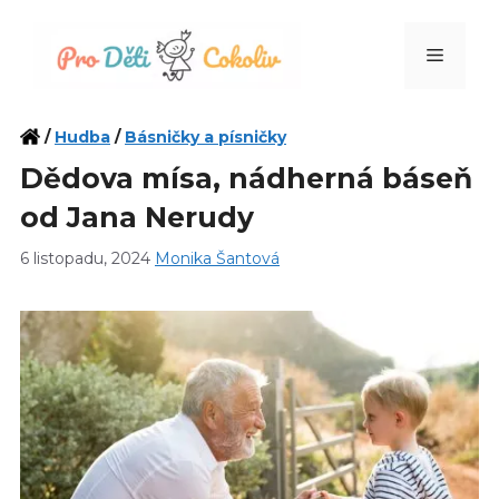
Přeskočit
na
Menu
obsah
/
Hudba
/
Básničky a písničky
Dědova mísa, nádherná báseň
od Jana Nerudy
6 listopadu, 2024
Monika Šantová