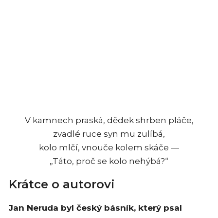
V kamnech praská, dědek shrben pláče,
zvadlé ruce syn mu zulíbá,
kolo mlčí, vnouče kolem skáče —
„Táto, proč se kolo nehýbá?“
Krátce o autorovi
Jan Neruda byl český básník, který psal