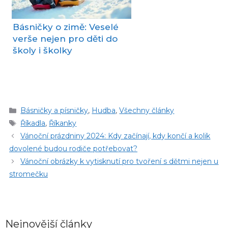
Básničky o zimě: Veselé
verše nejen pro děti do
školy i školky
Rubriky
Básničky a písničky
,
Hudba
,
Všechny články
Štítky
Říkadla
,
Říkanky
Vánoční prázdniny 2024: Kdy začínají, kdy končí a kolik
dovolené budou rodiče potřebovat?
Vánoční obrázky k vytisknutí pro tvoření s dětmi nejen u
stromečku
Nejnovější články