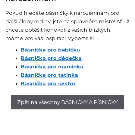
Pokud hledáte básničky k narozeninám pro
další členy rodiny, jste na správném místě! Ať už
chcete potěšit kohokoli z vašich blízkých,
máme pro vás inspiraci. Vyberte si:
Básnička pro babičku
Básnička pro dědečka
Básnička pro maminku
Básnička pro tatínka
Básnička pro sestru
Zpět na všechny BÁSNIČKY A PÍSNIČKY