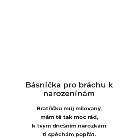
Básnička pro bráchu k
narozeninám
Bratříčku můj milovaný,
mám tě tak moc rád,
k tvým dnešním narozkám
ti spěchám popřát.