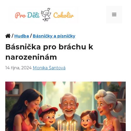
Přeskočit
na
Menu
obsah
/
Hudba
/
Básničky a písničky
Básnička pro bráchu k
narozeninám
14 října, 2024
Monika Šantová