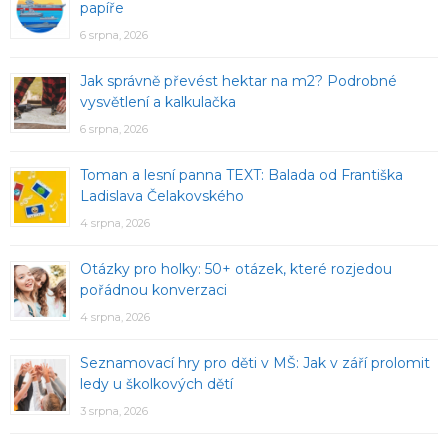
papíře
6 srpna, 2026
Jak správně převést hektar na m2? Podrobné
vysvětlení a kalkulačka
6 srpna, 2026
Toman a lesní panna TEXT: Balada od Františka
Ladislava Čelakovského
4 srpna, 2026
Otázky pro holky: 50+ otázek, které rozjedou
pořádnou konverzaci
4 srpna, 2026
Seznamovací hry pro děti v MŠ: Jak v září prolomit
ledy u školkových dětí
3 srpna, 2026