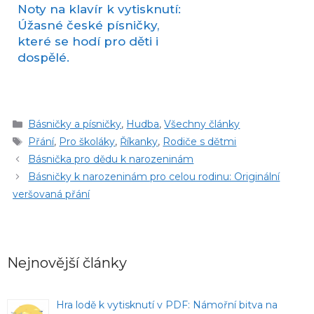
Noty na klavír k vytisknutí:
Úžasné české písničky,
které se hodí pro děti i
dospělé.
Rubriky
Básničky a písničky
,
Hudba
,
Všechny články
Štítky
Přání
,
Pro školáky
,
Říkanky
,
Rodiče s dětmi
Básnička pro dědu k narozeninám
Básničky k narozeninám pro celou rodinu: Originální
veršovaná přání
Nejnovější články
Hra lodě k vytisknutí v PDF: Námořní bitva na