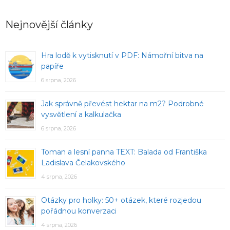
Nejnovější články
Hra lodě k vytisknutí v PDF: Námořní bitva na
papíře
6 srpna, 2026
Jak správně převést hektar na m2? Podrobné
vysvětlení a kalkulačka
6 srpna, 2026
Toman a lesní panna TEXT: Balada od Františka
Ladislava Čelakovského
4 srpna, 2026
Otázky pro holky: 50+ otázek, které rozjedou
pořádnou konverzaci
4 srpna, 2026