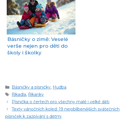
Básničky o zimě: Veselé
verše nejen pro děti do
školy i školky
Rubriky
Básničky a písničky
,
Hudba
Štítky
Říkadla
,
Říkanky
Písnička o čertech pro všechny malé i velké děti
Texty vánočních koled: 19 nejoblíbenějších svátečních
písniček k zazpívání s dětmi