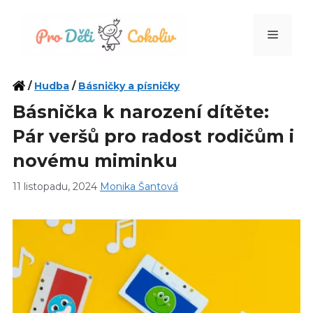
Přeskočit
na
Menu
obsah
/
Hudba
/
Básničky a písničky
Básnička k narození dítěte:
Pár veršů pro radost rodičům i
novému miminku
11 listopadu, 2024
Monika Šantová