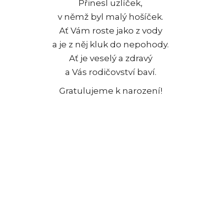
Přinesl uzlíček,
v němž byl malý hošíček.
Ať Vám roste jako z vody
a je z něj kluk do nepohody.
Ať je veselý a zdravý
a Vás rodičovství baví.
Gratulujeme k narození!